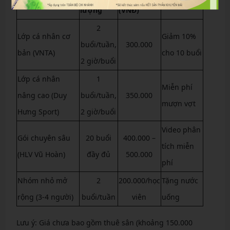
Gói học
Ưu đãi
lượng
(VNĐ)
2
Lớp cá nhân cơ
Giảm 10%
buổi/tuần,
300.000
bản (VNTA)
cho 10 buổi
2 giờ/buổi
Lớp cá nhân
1
Miễn phí
nâng cao (Duy
buổi/tuần,
350.000
mượn vợt
Hưng Sport)
2 giờ/buổi
Video phân
Gói chuyên sâu
20 buổi
400.000 –
tích miễn
(HLV Vũ Hoàn)
đầy đủ
500.000
phí
Nhóm nhỏ mở
2
200.000/học
Tặng nước
rộng (3-4 người)
buổi/tuần
viên
uống
Lưu ý: Giá chưa bao gồm thuê sân (khoảng 150.000