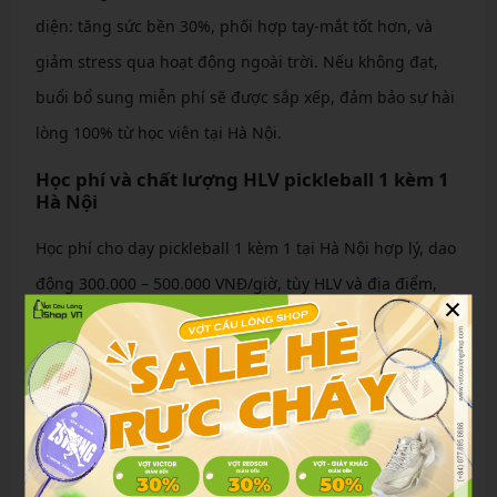
diện: tăng sức bền 30%, phối hợp tay-mắt tốt hơn, và
giảm stress qua hoạt động ngoài trời. Nếu không đạt,
buổi bổ sung miễn phí sẽ được sắp xếp, đảm bảo sự hài
lòng 100% từ học viên tại Hà Nội.
Học phí và chất lượng HLV pickleball 1 kèm 1
Hà Nội
Học phí cho dạy pickleball 1 kèm 1 tại Hà Nội hợp lý, dao
động 300.000 – 500.000 VNĐ/giờ, tùy HLV và địa điểm,
×
kèm ưu đãi cho gói dài hạn. Chất lượng HLV là yếu tố
then chốt, với đội ngũ được chứng nhận quốc tế, đảm
bảo hướng dẫn chuyên sâu.
Bảng giá học pickleball 1 kèm 1 mới nhất
Thời
Giá/giờ