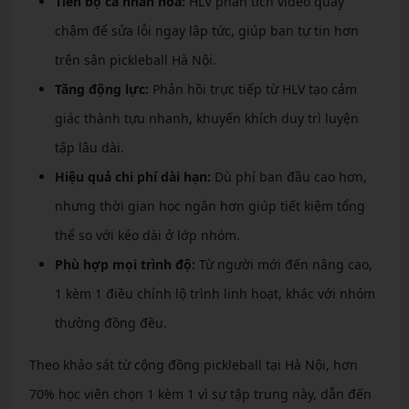
Tiến bộ cá nhân hóa:
HLV phân tích video quay
chậm để sửa lỗi ngay lập tức, giúp bạn tự tin hơn
trên sân pickleball Hà Nội.
Tăng động lực:
Phản hồi trực tiếp từ HLV tạo cảm
giác thành tựu nhanh, khuyến khích duy trì luyện
tập lâu dài.
Hiệu quả chi phí dài hạn:
Dù phí ban đầu cao hơn,
nhưng thời gian học ngắn hơn giúp tiết kiệm tổng
thể so với kéo dài ở lớp nhóm.
Phù hợp mọi trình độ:
Từ người mới đến nâng cao,
1 kèm 1 điều chỉnh lộ trình linh hoạt, khác với nhóm
thường đồng đều.
Theo khảo sát từ cộng đồng pickleball tại Hà Nội, hơn
70% học viên chọn 1 kèm 1 vì sự tập trung này, dẫn đến