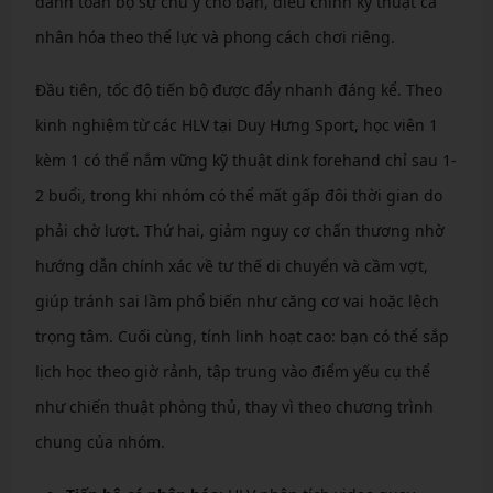
dành toàn bộ sự chú ý cho bạn, điều chỉnh kỹ thuật cá
nhân hóa theo thể lực và phong cách chơi riêng.
Đầu tiên, tốc độ tiến bộ được đẩy nhanh đáng kể. Theo
kinh nghiệm từ các HLV tại Duy Hưng Sport, học viên 1
kèm 1 có thể nắm vững kỹ thuật dink forehand chỉ sau 1-
2 buổi, trong khi nhóm có thể mất gấp đôi thời gian do
phải chờ lượt. Thứ hai, giảm nguy cơ chấn thương nhờ
hướng dẫn chính xác về tư thế di chuyển và cầm vợt,
giúp tránh sai lầm phổ biến như căng cơ vai hoặc lệch
trọng tâm. Cuối cùng, tính linh hoạt cao: bạn có thể sắp
lịch học theo giờ rảnh, tập trung vào điểm yếu cụ thể
như chiến thuật phòng thủ, thay vì theo chương trình
chung của nhóm.