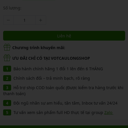
Số lượng:
Liên hệ
Chương trình khuyến mãi:
ƯU ĐÃI CHỈ CÓ TẠI VOTCAULONGSHOP
Bảo hành chính hãng 1 đổi 1 lên đến 6 THÁNG
Chính sách đổi – trả minh bạch, rõ ràng
Hỗ trợ ship COD toàn quốc (Được kiểm tra hàng trước khi
thanh toán)
Đội ngũ nhân sự am hiểu, tận tâm, Inbox tư vấn 24/24
Tư vấn xem sản phẩm full HD thực tế tại group
Zalo