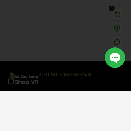
0
VOTCAULONG
SHOP
.VN
CHÍNH SÁCH MUA HÀNG
Chính Sách Bảo Mật
Chính Sách Giao Hàng