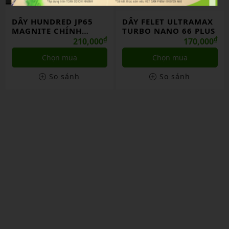
DÂY HUNDRED JP65
DÂY FELET ULTRAMAX
MAGNITE CHÍNH
TURBO NANO 66 PLUS
HÃNG
₫
₫
210,000
170,000
Chọn mua
Chọn mua
So sánh
So sánh