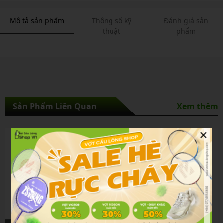
Mô tả sản phẩm
Thông số kỹ
Đánh giá sản
thuật
phẩm
Sản Phẩm Liên Quan
Xem thêm
×