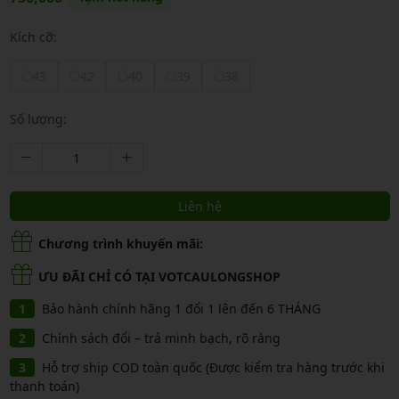
Kích cỡ:
43
42
40
39
38
Số lượng:
Liên hệ
Chương trình khuyến mãi:
ƯU ĐÃI CHỈ CÓ TẠI VOTCAULONGSHOP
Bảo hành chính hãng 1 đổi 1 lên đến 6 THÁNG
Chính sách đổi – trả minh bạch, rõ ràng
Hỗ trợ ship COD toàn quốc (Được kiểm tra hàng trước khi
thanh toán)