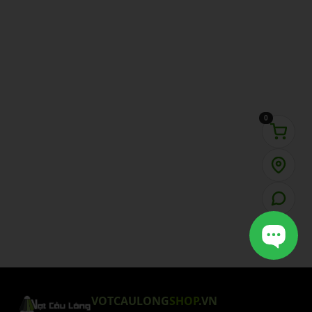
0
VOTCAULONG
SHOP
.VN