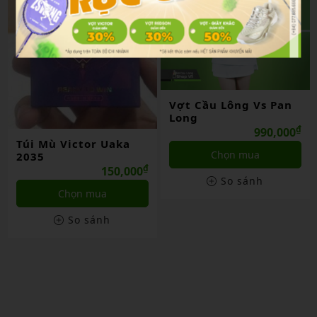
Vợt Cầu Lông Vs Pan
Long
₫
990,000
Túi Mù Victor Uaka
Chọn mua
2035
₫
150,000
So sánh
Chọn mua
So sánh