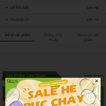
CN Thủ Đức
Liên hệ
CN Quận 10
Liên hệ
Mô tả sản phẩm
Thông số kỹ
Đánh giá sản
thuật
phẩm
Sản Phẩm Liên Quan
Xem thêm
×