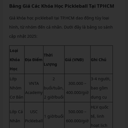
Bảng Giá Các Khóa Học Pickleball Tại TPHCM
Giá khóa học pickleball tại TP.HCM dao động tùy loại
hình, từ nhóm đến cá nhân. Dưới đây là bảng so sánh
cập nhật 2025:
Loại
Thời
Khóa
Địa Điểm
Giá (VNĐ)
Ghi Chú
Lượng
Học
Lớp
2
3-4 người,
VNTA
300.000 –
Nhóm
buổi/tuần,
bao gồm
Academy
400.000/giờ
Cơ Bản
2 giờ/buổi
dụng cụ
HLV quốc
Lớp Cá
USC
500.000 –
1 giờ/buổi
tế, linh
Nhân
Pickleball
600.000/giờ
hoạt lịch