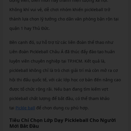
động viên, biến môn này thành hiện tượng xã hội.
Không khí vui vẻ, dễ chơi nhóm khiến pickleball trở
thành lựa chọn lý tưởng cho dân văn phòng bận rộn tại
quận 1 hay Thủ Đức.
Bên cạnh đó, sự hỗ trợ từ các liên đoàn thể thao như
Liên đoàn Pickleball Châu Á đã thúc đẩy đào tạo huấn
luyện viên chuyên nghiệp tại TP.HCM. Kết quả là,
pickleball không chỉ là trò chơi giải trí mà còn mở ra cơ
hội thi đấu quốc tế, với các lớp học cơ bản đến nâng cao
được tổ chức rộng rãi. Nếu bạn đang tìm kiếm vợt
pickleball chất lượng để bắt đầu, có thể tham khảo
tại
Pickle ball
để chọn dụng cụ phù hợp.
Tiêu Chí Chọn Lớp Dạy Pickleball Cho Người
Mới Bắt Đầu