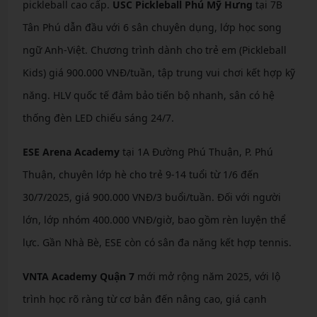
pickleball cao cấp.
USC Pickleball Phú Mỹ Hưng
tại 7B
Tân Phú dẫn đầu với 6 sân chuyên dụng, lớp học song
ngữ Anh-Việt. Chương trình dành cho trẻ em (Pickleball
Kids) giá 900.000 VNĐ/tuần, tập trung vui chơi kết hợp kỹ
năng. HLV quốc tế đảm bảo tiến bộ nhanh, sân có hệ
thống đèn LED chiếu sáng 24/7.
ESE Arena Academy
tại 1A Đường Phú Thuận, P. Phú
Thuận, chuyên lớp hè cho trẻ 9-14 tuổi từ 1/6 đến
30/7/2025, giá 900.000 VNĐ/3 buổi/tuần. Đối với người
lớn, lớp nhóm 400.000 VNĐ/giờ, bao gồm rèn luyện thể
lực. Gần Nhà Bè, ESE còn có sân đa năng kết hợp tennis.
VNTA Academy Quận 7
mới mở rộng năm 2025, với lộ
trình học rõ ràng từ cơ bản đến nâng cao, giá cạnh