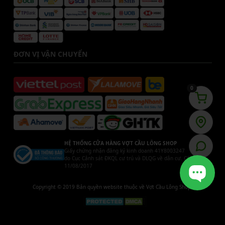
ĐƠN VỊ VẬN CHUYỂN
0
HỆ THỐNG CỬA HÀNG VỢT CẦU LÔNG SHOP
Giấy chứng nhận đăng ký kinh doanh 41Y8003247
do Cục Cảnh sát ĐKQL cư trú và DLQG về dân cư. Cấp ngày
11/08/2017
Copyright © 2019 Bản quyền website thuộc về Vợt Cầu Lông Shop.