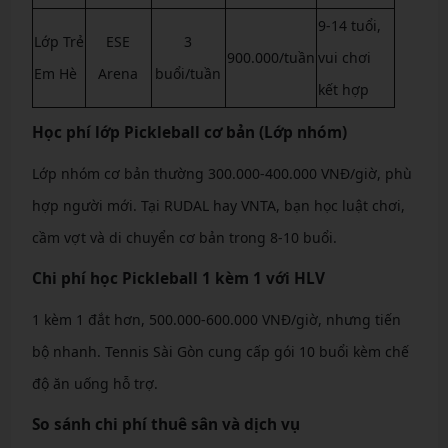
9-14 tuổi,
Lớp Trẻ
ESE
3
900.000/tuần
vui chơi
Em Hè
Arena
buổi/tuần
kết hợp
Học phí lớp Pickleball cơ bản (Lớp nhóm)
Lớp nhóm cơ bản thường 300.000-400.000 VNĐ/giờ, phù
hợp người mới. Tại RUDAL hay VNTA, bạn học luật chơi,
cầm vợt và di chuyển cơ bản trong 8-10 buổi.
Chi phí học Pickleball 1 kèm 1 với HLV
1 kèm 1 đắt hơn, 500.000-600.000 VNĐ/giờ, nhưng tiến
bộ nhanh. Tennis Sài Gòn cung cấp gói 10 buổi kèm chế
độ ăn uống hỗ trợ.
So sánh chi phí thuê sân và dịch vụ