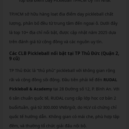
Top Địa Điểm Dạy Pickleball TPHCM Uy Tín Nhất
TP.HCM sở hữu hàng loạt địa điểm dạy pickleball chất
lượng, phân bố đều từ trung tâm đến ngoại ô. Dưới đây
là top 10+ địa chỉ nổi bật, được cập nhật năm 2025 dựa
trên đánh giá từ cộng đồng và các nguồn uy tín.
Các CLB Pickleball nổi bật tại TP Thủ Đức (Quận 2,
9 cũ)
TP Thủ Đức là “thủ phủ” pickleball với không gian rộng
rãi và cộng đồng sôi động. Đầu tiên phải kể đến
RUDAL
Pickleball & Academy
tại 28 Đường số 12, P. Bình An. Với
6 sân chuẩn quốc tế, RUDAL cung cấp lớp học cơ bản 2
buổi/tuần, giá từ 300.000 VNĐ/giờ, do HLV có chứng chỉ
quốc tế hướng dẫn. Không gian có mái che, phù hợp tập
đêm, và thường tổ chức giải đấu nội bộ.