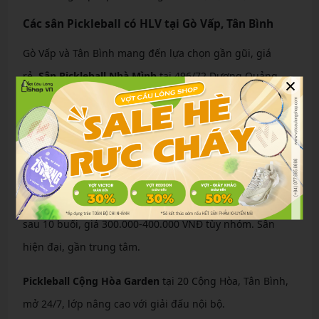
Các sân Pickleball có HLV tại Gò Vấp, Tân Bình
Gò Vấp và Tân Bình mang đến lựa chọn gần gũi, giá
rẻ.
Sân Pickleball Nhà Mình
tại 496/72 Dương Quảng
×
Hàm, P.6, Gò Vấp, có 4 sân, HLV chuyên nghiệp dạy lớp
cơ bản 300.000 VNĐ/2 giờ. Tiện ích đầy đủ như phòng
tắm, căn tin.
VNTA Academy Tân Bình
tại 147 Nguyễn Đức Thuận,
P.13, nổi bật với chương trình cam kết “100% biết đánh”
sau 10 buổi, giá 300.000-400.000 VNĐ tùy nhóm. Sân
hiện đại, gần trung tâm.
Pickleball Cộng Hòa Garden
tại 20 Cộng Hòa, Tân Bình,
mở 24/7, lớp nâng cao với giải đấu nội bộ.