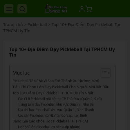
Trang chủ
>
Pickle ball
>
Top 10+ Địa Điểm Dạy Pickleball Tại
TPHCM Uy Tín
Top 10+ Địa Điểm Dạy Pickleball Tại TPHCM Uy
Tín
Mục lục
Pickleball TPHCM: Vì Sao Trở Thành Xu Hướng Mới?
Tiêu Chí Chọn Lớp Dạy Pickleball Cho Người Mới Bắt Đầu
Top Địa Điểm Dạy Pickleball TPHCM Uy Tín Nhất
Các CLB Pickleball nổi bật tại TP Thủ Đức (Quận 2, 9 cũ)
Trung tâm dạy Pickleball khu vực Quận 7, Nhà Bè
Địa chỉ học Pickleball khu vực Quận 1, Bình Thạnh
Các sân Pickleball có HLV tại Gò Vấp, Tân Bình
Bảng Giá Các Khóa Học Pickleball Tại TPHCM
Học phí lớp Pickleball cơ bản (Lớp nhóm)