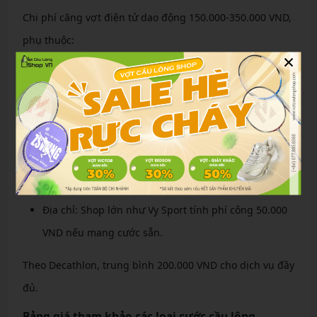
Chi phí căng vợt điện tử dao động 150.000-350.000 VND,
phụ thuộc:
×
Loại cước: Yonex BG65 (120.000 VND) rẻ hơn Exbolt
68 (200.000 VND).
Độ căng: Cao hơn (trên 12 kg) tốn thêm 20.000 VND
do thời gian kéo lâu.
Thương hiệu máy: Máy Victor cao cấp tính phí cao
hơn 10-20%.
Địa chỉ: Shop lớn như Vy Sport tính phí công 50.000
VND nếu mang cước sẵn.
Theo Decathlon, trung bình 200.000 VND cho dịch vụ đầy
đủ.
Bảng giá tham khảo các loại cước cầu lông,