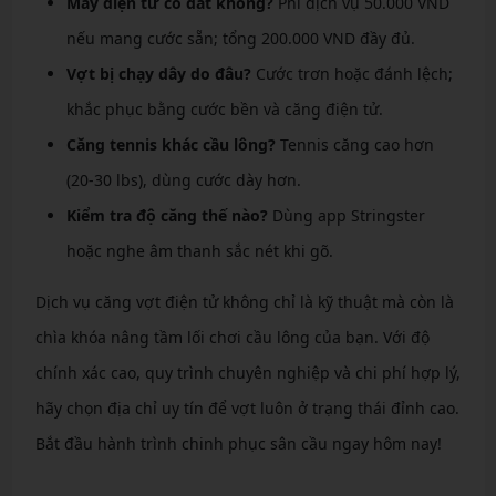
Máy điện tử có đắt không?
Phí dịch vụ 50.000 VND
nếu mang cước sẵn; tổng 200.000 VND đầy đủ.
Vợt bị chạy dây do đâu?
Cước trơn hoặc đánh lệch;
khắc phục bằng cước bền và căng điện tử.
Căng tennis khác cầu lông?
Tennis căng cao hơn
(20-30 lbs), dùng cước dày hơn.
Kiểm tra độ căng thế nào?
Dùng app Stringster
hoặc nghe âm thanh sắc nét khi gõ.
Dịch vụ căng vợt điện tử không chỉ là kỹ thuật mà còn là
chìa khóa nâng tầm lối chơi cầu lông của bạn. Với độ
chính xác cao, quy trình chuyên nghiệp và chi phí hợp lý,
hãy chọn địa chỉ uy tín để vợt luôn ở trạng thái đỉnh cao.
Bắt đầu hành trình chinh phục sân cầu ngay hôm nay!