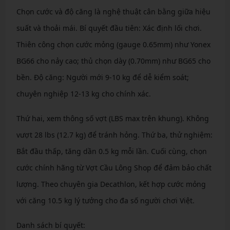
Chọn cước và độ căng là nghệ thuật cân bằng giữa hiệu
suất và thoải mái. Bí quyết đầu tiên: Xác định lối chơi.
Thiên công chọn cước mỏng (gauge 0.65mm) như Yonex
BG66 cho nảy cao; thủ chọn dày (0.70mm) như BG65 cho
bền. Độ căng: Người mới 9-10 kg để dễ kiểm soát;
chuyên nghiệp 12-13 kg cho chính xác.
Thứ hai, xem thông số vợt (LBS max trên khung). Không
vượt 28 lbs (12.7 kg) để tránh hỏng. Thứ ba, thử nghiệm:
Bắt đầu thấp, tăng dần 0.5 kg mỗi lần. Cuối cùng, chọn
cước chính hãng từ Vợt Cầu Lông Shop để đảm bảo chất
lượng. Theo chuyên gia Decathlon, kết hợp cước mỏng
với căng 10.5 kg lý tưởng cho đa số người chơi Việt.
Danh sách bí quyết: