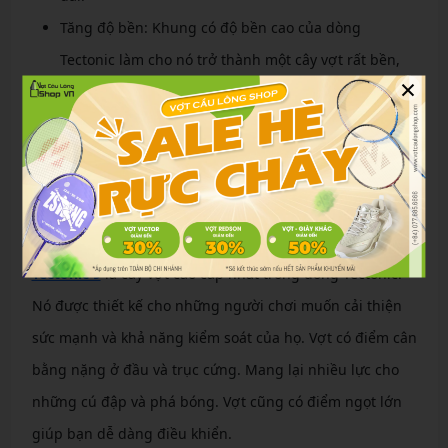
Tăng độ bền: Khung có độ bền cao của dòng
Tectonic làm cho nó trở thành một cây vợt rất bền,
×
ngay cả khi bạn liên tục thực hiện những cú đánh
hết lực.
Top 5 vợt cầu lông chất lượng của dòng Lining
Tectonic
Vợt cầu lông Lining Tectonic 9
Tectonic 9
là cây vợt cao cấp nhất trong dòng Tectonic.
Nó được thiết kế cho những người chơi muốn cải thiện
sức mạnh và khả năng kiểm soát của họ. Vợt có điểm cân
bằng nặng ở đầu và trục cứng. Mang lại nhiều lực cho
những cú đập và phá bóng. Vợt cũng có điểm ngọt lớn
giúp bạn dễ dàng điều khiển.