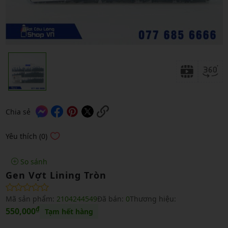
Chia sẻ
Yêu thích (0)
So sánh
Gen Vợt Lining Tròn
Mã sản phẩm:
2104244549
Đã bán:
0
Thương hiệu:
₫
550,000
Tạm hết hàng