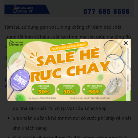
Tóm lại, sử dụng gen vợt Lining không chỉ đảm bảo chất
lượng tốt hơn và hiệu suất cao hơn, mà còn giúp gia tăng độ
×
bền và sự ổn định của vợt trong quá trình sử dụng. Việc thay
gen đều đặn cũng là một biện pháp cần thiết để duy trì cân
căng và tăng cường hiệu quả chơi cầu lông.
Ưu đãi khi mua
Gen vợt cầu lông Lining tròn
qua
website
Được Bảo Hành 1 đổi 1 siêu nhanh, cực uy tín đối với lỗi
do nhà sản xuất chỉ có tại Vợt Cầu Lông Shop
Ship toàn quốc và hỗ trợ tìm nơi có cước phí ship rẻ nhất
cho Khách Hàng
Quý Khách sẽ nhận được Ưu đãi khủng, cũng như Quà