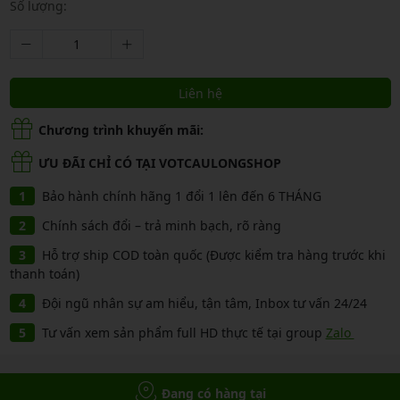
Số lượng:
Liên hệ
Chương trình khuyến mãi:
ƯU ĐÃI CHỈ CÓ TẠI VOTCAULONGSHOP
Bảo hành chính hãng 1 đổi 1 lên đến 6 THÁNG
Chính sách đổi – trả minh bạch, rõ ràng
Hỗ trợ ship COD toàn quốc (Được kiểm tra hàng trước khi
thanh toán)
Đội ngũ nhân sự am hiểu, tận tâm, Inbox tư vấn 24/24
Tư vấn xem sản phẩm full HD thực tế tại group
Zalo
Đang có hàng tại