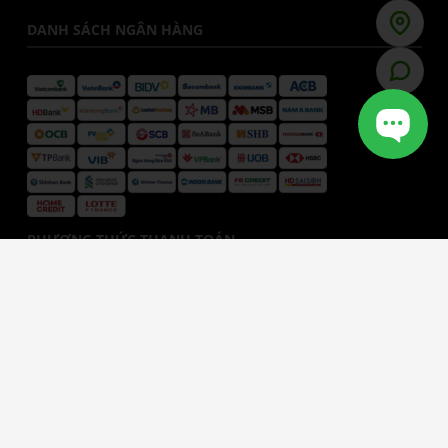
DANH SÁCH NGÂN HÀNG
PHƯƠNG THỨC THANH TOÁN