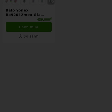
Balo Yonex
Ba92012mex Gia
Công
₫
439,000
Chọn mua
So sánh