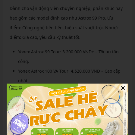
Dành cho vận động viên chuyên nghiệp, phân khúc này
bao gồm các model đỉnh cao như Astrox 99 Pro. Ưu
điểm: Công nghệ tiên tiến, hiệu suất vượt trội. Nhược
điểm: Giá cao, yêu cầu kỹ thuật tốt.
Yonex Astrox 99 Tour: 3.200.000 VND+ – Tối ưu tấn
công.
Yonex Astrox 100 VA Tour: 4.520.000 VND – Cao cấp
nhất.
×
Tư vấn chọn vợt Yonex theo trình độ và lối
chơi
Chọn vợt phù hợp giúp nâng cao hiệu suất chơi. Dưới
đây là tư vấn dựa trên trình độ.
Chọn vợt phù hợp cho người mới bắt đầu