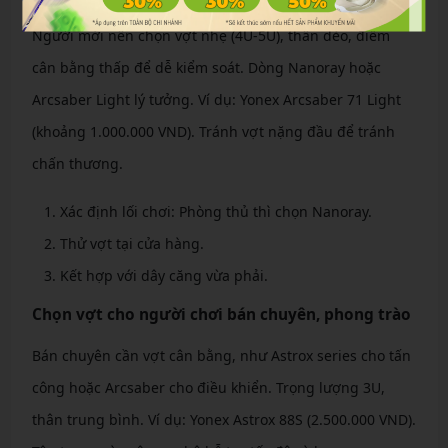
Người mới nên chọn vợt nhẹ (4U-5U), thân dẻo, điểm
cân bằng thấp để dễ kiểm soát. Dòng Nanoray hoặc
Arcsaber Light lý tưởng. Ví dụ: Yonex Arcsaber 71 Light
(khoảng 1.000.000 VND). Tránh vợt nặng đầu để tránh
chấn thương.
Xác định lối chơi: Phòng thủ thì chọn Nanoray.
Thử vợt tại cửa hàng.
Kết hợp với dây căng vừa phải.
Chọn vợt cho người chơi bán chuyên, phong trào
Bán chuyên cần vợt cân bằng, như Astrox series cho tấn
công hoặc Arcsaber cho điều khiển. Trọng lượng 3U,
thân trung bình. Ví dụ: Yonex Astrox 88S (2.500.000 VND).