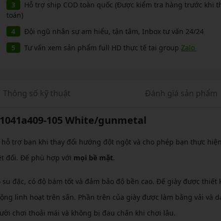
Hỗ trợ ship COD toàn quốc (Được kiểm tra hàng trước khi 
toán)
Đội ngũ nhân sự am hiểu, tận tâm, Inbox tư vấn 24/24
Tư vấn xem sản phẩm full HD thực tế tại group
Zalo
Thông số kỹ thuật
Đánh giá sản phẩm
ll 1041a409-105 White/gunmetal
, hỗ trợ bạn khi thay đổi hướng đột ngột và cho phép bạn thực hi
ệt đối. Đế phù hợp với
mọi bề mặt
.
 su đặc, có độ bám tốt và đảm bảo độ bền cao. Đế giày được thiết 
ng linh hoạt trên sân. Phần trên của giày được làm bằng vải và d
ười chơi thoải mái và không bị đau chân khi chơi lâu.