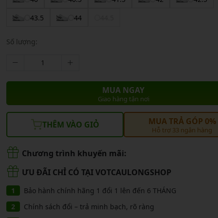
CẦU LÔNG KUMPOO
CẦU LÔNG REDSON
43.5
44
44.5
CẦU LÔNG KAWASAKI
CẦU LÔNG 3RD
CẦU LÔNG FELET
Số lượng:
CẦU LÔNG APAVI
CẦU LÔNG APAVI
CẦU LÔNG DAS X
MUA NGAY
CẦU LÔNG FLEET
Giao hàng tận nơi
CẦU LÔNG FLEX POWER
MUA TRẢ GÓP 0%
THÊM VÀO GIỎ
CẦU LÔNG FORZA
Hỗ trợ 33 ngân hàng
Chương trình khuyến mãi:
ƯU ĐÃI CHỈ CÓ TẠI VOTCAULONGSHOP
Bảo hành chính hãng 1 đổi 1 lên đến 6 THÁNG
Chính sách đổi – trả minh bạch, rõ ràng