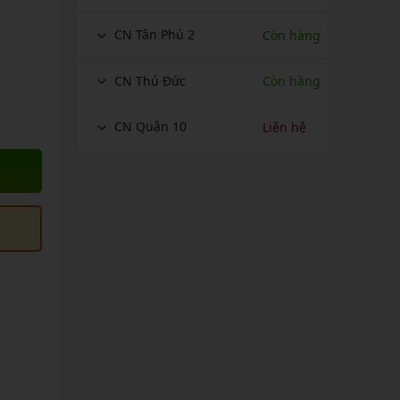
CN Tân Phú 2
Còn hàng
CN Thủ Đức
Còn hàng
CN Quận 10
Liên hệ