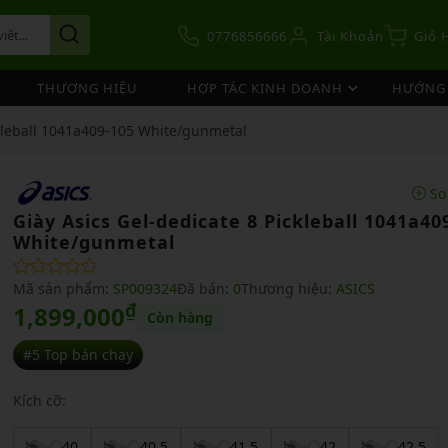
0776856666
Tài Khoản
Giỏ 
THƯƠNG HIỆU
HỢP TÁC KINH DOANH
HƯỚNG 
CẦU LÔNG YONEX
U LÔNG YONEX
CẦU LÔNG YONEX
ALO YONEX
CẦU LÔNG
IỆN MÁY ĐAN
BẢNG CHIẾT KHẤU ĐẠI LÝ
ckleball 1041a409-105 White/gunmetal
CẦU LÔNG YONEX
VỢT CẦU LÔNG IXE
ÁO CẦU LÔNG
QUẦN CẦU LÔNG
CẦU LÔNG LINING
U LÔNG LINING
CẦU LÔNG LINING
ALO LINING
CÁN CẦU LÔNG
ALO PICKLEBALL
NHƯỢNG QUYỀN VỢT CẦU LÔNG SH
CẦU LÔNG VICTOR
VỢT CẦU LÔNG KAMITO
Áo Cầu Lông Yonex
Quần Cầu Lông Yon
So
CẦU LÔNG VICTOR
U LÔNG HUNDRED
CẦU LÔNG VICTOR
ALO VICTOR
ẦU LÔNG
PICKLEBALL
Áo Cầu Lông Lining
Quần Cầu Lông Lin
Giày Asics Gel-dedicate 8 Pickleball 1041a40
CẦU LÔNG LINING
VỢT CẦU LÔNG KAWASAKI
CẦU LÔNG MIZUNO
U LÔNG FLYPOWER
CẦU LÔNG KID
ALO HUNDRED
U LÔNG
Áo Cầu Lông Hundred
Quần Cầu Lông Ku
White/gunmetal
CẦU LÔNG MIZUNO
VỢT CẦU LÔNG KLINT
Áo Cầu Lông Kid
Quần Cầu Lông Vic
CẦU LÔNG HUNDRED
U LÔNG KID
 CẦU LÔNG KUMPOO
ALO MIZUNO
Mã sản phẩm:
SP009324
Đã bán:
0
Thương hiệu:
ASICS
Áo Cầu Lông Flypower
Quần Cầu Lông Kid
CẦU LÔNG HUNDRED
VỢT CẦU LÔNG KUMPOO
CẦU LÔNG APACS
ALO APAVI
₫
1,899,000
Còn hàng
CẦU LÔNG XP
ALO KAMITO
GIÀY PICKLEBALL
PHỤ KIỆN PICKL
CẦU LÔNG APACS
VỢT CẦU LÔNG PROKENNEX
#5 Top bán chạy
CẦU LÔNG LEFUS
Giày Asics
Bóng Pickleball
CẦU LÔNG FELET
VỢT CẦU LÔNG REVILO
Kích cỡ:
Túi/balo Pickleball
CẦU LÔNG WIKA
CẦU LÔNG FLYPOWER
VỢT CẦU LÔNG TENWAY
40
40.5
41.5
42
42.5