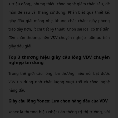
1 triệu đồng), nhưng thiếu công nghệ giảm chấn sâu, dễ
mòn đế sau vài tháng sử dụng. Phân biệt qua thiết kế:
giày đấu giải mỏng nhẹ, khung chắc chắn; giày phong
trào dày hơn, ít chi tiết kỹ thuật. Chọn sai loại có thể dẫn
đến chấn thương, nên VĐV chuyên nghiệp luôn ưu tiên
giày đấu giải.
Top 3 thương hiệu giày cầu lông VĐV chuyên
nghiệp tin dùng
Trong thế giới cầu lông, ba thương hiệu nổi bật được
VĐV tin dùng nhờ chất lượng vượt trội và công nghệ
hàng đầu.
Giày cầu lông Yonex: Lựa chọn hàng đầu của VĐV
Yonex là thương hiệu Nhật Bản thống trị thị trường, với