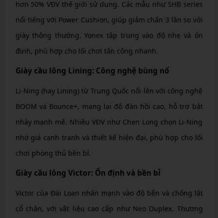
hơn 50% VĐV thế giới sử dụng. Các mẫu như SHB series
nổi tiếng với Power Cushion, giúp giảm chấn 3 lần so với
giày thông thường. Yonex tập trung vào độ nhẹ và ổn
định, phù hợp cho lối chơi tấn công nhanh.
Giày cầu lông Lining: Công nghệ bùng nổ
Li-Ning (hay Lining) từ Trung Quốc nổi lên với công nghệ
BOOM và Bounce+, mang lại độ đàn hồi cao, hỗ trợ bật
nhảy mạnh mẽ. Nhiều VĐV như Chen Long chọn Li-Ning
nhờ giá cạnh tranh và thiết kế hiện đại, phù hợp cho lối
chơi phòng thủ bền bỉ.
Giày cầu lông Victor: Ổn định và bền bỉ
Victor của Đài Loan nhấn mạnh vào độ bền và chống lật
cổ chân, với vật liệu cao cấp như Neo Duplex. Thương