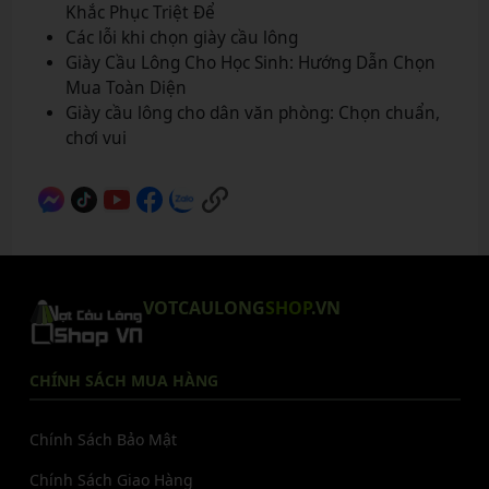
Khắc Phục Triệt Để
Các lỗi khi chọn giày cầu lông
Giày Cầu Lông Cho Học Sinh: Hướng Dẫn Chọn
Mua Toàn Diện
Giày cầu lông cho dân văn phòng: Chọn chuẩn,
chơi vui
VOTCAULONG
SHOP
.VN
CHÍNH SÁCH MUA HÀNG
Chính Sách Bảo Mật
Chính Sách Giao Hàng