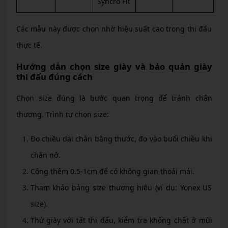
Syncro Fit
Các mẫu này được chọn nhờ hiệu suất cao trong thi đấu
thực tế.
Hướng dẫn chọn size giày và bảo quản giày
thi đấu đúng cách
Chọn size đúng là bước quan trọng để tránh chấn
thương. Trình tự chọn size:
Đo chiều dài chân bằng thước, đo vào buổi chiều khi
chân nở.
Cộng thêm 0.5-1cm để có không gian thoải mái.
Tham khảo bảng size thương hiệu (ví dụ: Yonex US
size).
Thử giày với tất thi đấu, kiểm tra không chật ở mũi