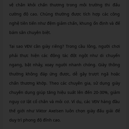
vệ chân khỏi chấn thương trong môi trường thi đấu
cường độ cao. Chúng thường được tích hợp các công
nghệ tiên tiến như đệm giảm chấn, khung ổn định và đế
bám sân chuyên biệt.
Tại sao VĐV cần giày riêng? Trong cầu lông, người chơi
phải thực hiện các động tác đột ngột như di chuyển
ngang, bật nhảy, xoay người nhanh chóng. Giày thông
thường không đáp ứng được, dễ gây trượt ngã hoặc
chấn thương khớp. Theo các chuyên gia, sử dụng giày
chuyên dụng giúp tăng hiệu suất lên đến 20-30%, giảm
nguy cơ lật cổ chân và mỏi cơ. Ví dụ, các VĐV hàng đầu
thế giới như Viktor Axelsen luôn chọn giày đấu giải để
duy trì phong độ đỉnh cao.