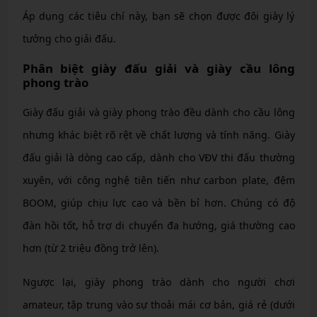
Áp dụng các tiêu chí này, bạn sẽ chọn được đôi giày lý
tưởng cho giải đấu.
Phân biệt giày đấu giải và giày cầu lông
phong trào
Giày đấu giải và giày phong trào đều dành cho cầu lông
nhưng khác biệt rõ rệt về chất lượng và tính năng. Giày
đấu giải là dòng cao cấp, dành cho VĐV thi đấu thường
xuyên, với công nghệ tiên tiến như carbon plate, đệm
BOOM, giúp chịu lực cao và bền bỉ hơn. Chúng có độ
đàn hồi tốt, hỗ trợ di chuyển đa hướng, giá thường cao
hơn (từ 2 triệu đồng trở lên).
Ngược lại, giày phong trào dành cho người chơi
amateur, tập trung vào sự thoải mái cơ bản, giá rẻ (dưới