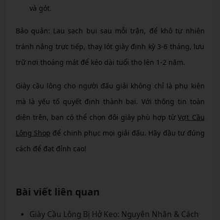
và gót.
Bảo quản: Lau sạch bụi sau mỗi trận, để khô tự nhiên
tránh nắng trực tiếp, thay lót giày định kỳ 3-6 tháng, lưu
trữ nơi thoáng mát để kéo dài tuổi thọ lên 1-2 năm.
Giày cầu lông cho người đấu giải không chỉ là phụ kiện
mà là yếu tố quyết định thành bại. Với thông tin toàn
diện trên, bạn có thể chọn đôi giày phù hợp từ
Vợt Cầu
Lông Shop
để chinh phục mọi giải đấu. Hãy đầu tư đúng
cách để đạt đỉnh cao!
Bài viết liên quan
Giày Cầu Lông Bị Hở Keo: Nguyên Nhân & Cách