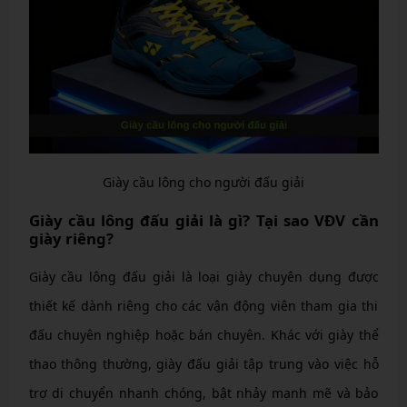
Giày cầu lông cho người đấu giải
Giày cầu lông đấu giải là gì? Tại sao VĐV cần
giày riêng?
Giày cầu lông đấu giải là loại giày chuyên dụng được
thiết kế dành riêng cho các vận động viên tham gia thi
đấu chuyên nghiệp hoặc bán chuyên. Khác với giày thể
thao thông thường, giày đấu giải tập trung vào việc hỗ
trợ di chuyển nhanh chóng, bật nhảy mạnh mẽ và bảo