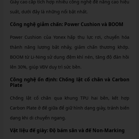
Giày cao cấp tích hợp nhiều công nghệ để nâng cao hiệu
suất, dưới đây là những nổi bật nhất.
Công nghệ giảm chấn: Power Cushion và BOOM
Power Cushion của Yonex hấp thụ lực rơi, chuyển hóa
thành năng lượng bật nhảy, giảm chấn thương khớp.
BOOM từ Li-Ning sử dụng đệm khí nén, tăng độ đàn hồi
lên 30%, giúp VĐV duy trì sức bền.
Công nghệ ổn định: Chống lật cổ chân và Carbon
Plate
Chống lật cổ chân qua khung TPU hai bên, kết hợp
Carbon Plate ở đế giữa để giữ hình dạng giày, tránh biến
dạng khi di chuyển ngang.
Vật liệu đế giày: Độ bám sân và đế Non-Marking