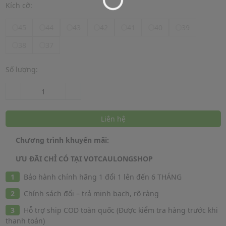
Kích cỡ:
45
44
43
42
41
40
39
38
37
Số lượng:
Liên hệ
Chương trình khuyến mãi:
ƯU ĐÃI CHỈ CÓ TẠI VOTCAULONGSHOP
Bảo hành chính hãng 1 đổi 1 lên đến 6 THÁNG
Chính sách đổi – trả minh bạch, rõ ràng
Hỗ trợ ship COD toàn quốc (Được kiểm tra hàng trước khi
thanh toán)