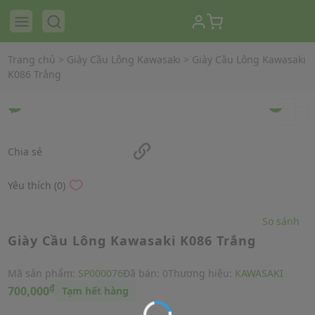
Trang chủ
>
Giày Cầu Lông Kawasaki
>
Giày Cầu Lông Kawasaki
K086 Trắng
Chia sẻ
Yêu thích (0)
So sánh
Giày Cầu Lông Kawasaki K086 Trắng
Mã sản phẩm:
SP000076
Đã bán:
0
Thương hiệu:
KAWASAKI
₫
700,000
Tạm hết hàng