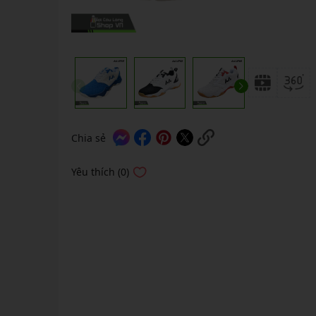
GIÀY 
Vớ Cầu Lông
Vợt Pickleball Kamito
VỢT 
GIÀY 
Vợt Pickleball Dưới 1tr
VỢT 
Xem thêm
GIÀY 
VỢT 
GIÀY 
VỢT 
VỢT 
Chia sẻ
VỢT 
Yêu thích (0)
VỢT 