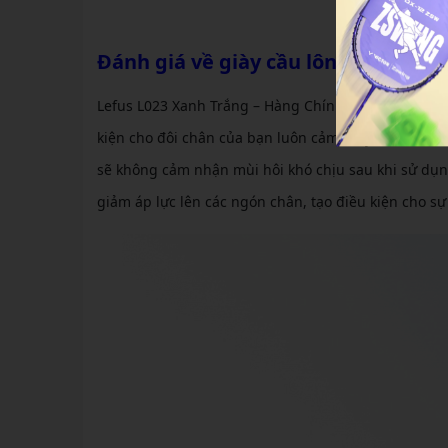
Đánh giá về
giày cầu lông Lefus L0
Lefus L023 Xanh Trắng – Hàng Chính Hãng được chế t
kiện cho đôi chân của bạn luôn cảm thấy khô ráo và
sẽ không cảm nhận mùi hôi khó chịu sau khi sử dụng
giảm áp lực lên các ngón chân, tạo điều kiện cho sự