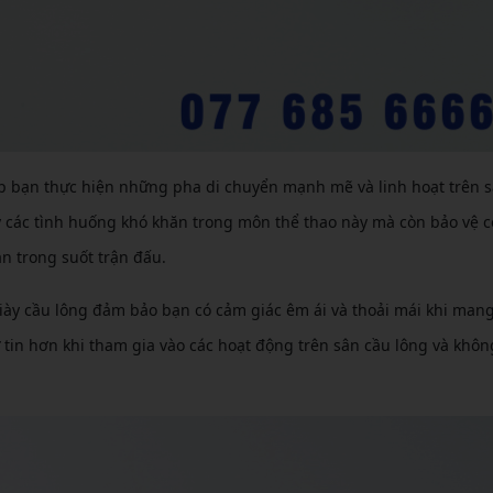
úp bạn thực hiện những pha di chuyển mạnh mẽ và linh hoạt trên 
ý các tình huống khó khăn trong môn thể thao này mà còn bảo vệ 
n trong suốt trận đấu.
giày cầu lông đảm bảo bạn có cảm giác êm ái và thoải mái khi man
 tin hơn khi tham gia vào các hoạt động trên sân cầu lông và khôn