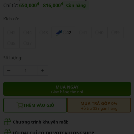
₫
₫
Chỉ từ:
650,000
- 816,000
Còn hàng
Kích cỡ:
45
44
43
42
41
40
39
38
37
Số lượng:
MUA NGAY
Giao hàng tận nơi
MUA TRẢ GÓP 0%
THÊM VÀO GIỎ
Hỗ trợ 33 ngân hàng
Chương trình khuyến mãi:
ƯU ĐÃI CHỈ CÓ TẠI VOTCAULONGSHOP