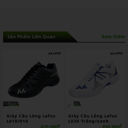
Sản Phẩm Liên Quan
Xem thêm
iày Cầu Lông Lefus
Giày Cầu Lông Lefus
Già
010/016
L030 Trắng/xanh
L0
₫
₫
670,000
650,000