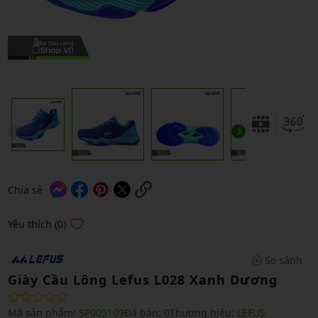
Chia sẻ
Yêu thích (0)
So sánh
Giày Cầu Lông Lefus L028 Xanh Dương
Mã sản phẩm:
SP005109
Đã bán:
0
Thương hiệu:
LEFUS