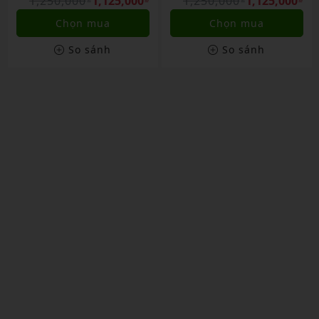
5,000
1,250,000
1,125,000
2,650,000
1,855,
Chọn mua
Chọn mua
So sánh
So sánh