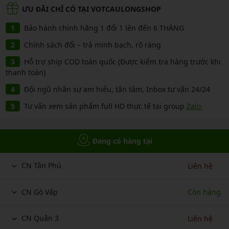
ƯU ĐÃI CHỈ CÓ TẠI VOTCAULONGSHOP
Bảo hành chính hãng 1 đổi 1 lên đến 6 THÁNG
Chính sách đổi – trả minh bạch, rõ ràng
Hỗ trợ ship COD toàn quốc (Được kiểm tra hàng trước khi
thanh toán)
Đội ngũ nhân sự am hiểu, tận tâm, Inbox tư vấn 24/24
Tư vấn xem sản phẩm full HD thực tế tại group
Zalo
Đang có hàng tại
CN Tân Phú
Liên hệ
CN Gò Vấp
Còn hàng
CN Quận 3
Liên hệ