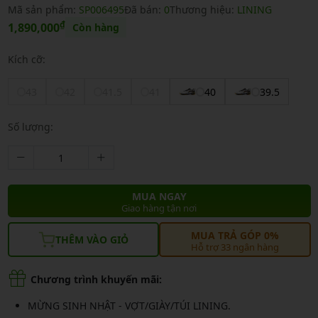
Mã sản phẩm:
SP006495
Đã bán:
0
Thương hiệu:
LINING
₫
1,890,000
Còn hàng
Kích cỡ:
43
42
41.5
41
40
39.5
Số lượng:
MUA NGAY
Giao hàng tận nơi
MUA TRẢ GÓP 0%
THÊM VÀO GIỎ
Hỗ trợ 33 ngân hàng
Chương trình khuyến mãi:
MỪNG SINH NHẬT - VỢT/GIÀY/TÚI LINING.