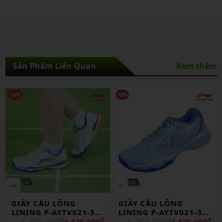
Sản Phẩm Liên Quan
Xem thêm
10%
30%
GIÀY CẦU LÔNG
Giày Cầu Lông Lin
1-5
LINING P-AYTV021-3
Ayzu011-1 Chính
₫
CHÍNH HÃNG
₫
₫
Hãng
₫