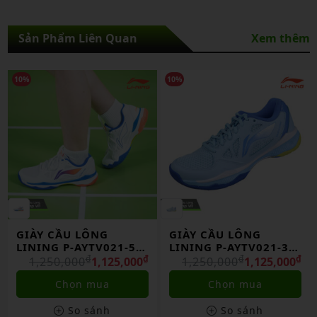
Sản Phẩm Liên Quan
Xem thêm
10%
30%
GIÀY CẦU LÔNG
Giày Cầu Lông Lining
LINING P-AYTV021-3
Ayzu011-1 Chính
CHÍNH HÃNG
₫
₫
Hãng
₫
₫
1,250,000
1,125,000
2,650,000
1,855,000
Chọn mua
Chọn mua
So sánh
So sánh