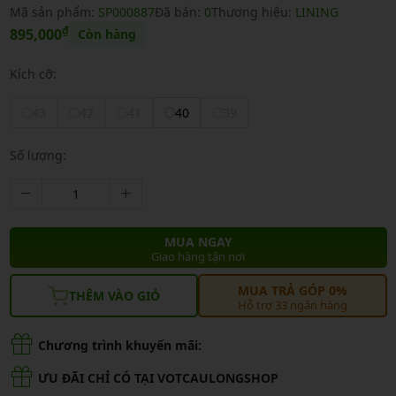
Mã sản phẩm:
SP000887
Đã bán:
0
Thương hiệu:
LINING
₫
895,000
Còn hàng
Kích cỡ:
43
42
41
40
39
Số lượng:
MUA NGAY
Giao hàng tận nơi
MUA TRẢ GÓP 0%
THÊM VÀO GIỎ
Hỗ trợ 33 ngân hàng
Chương trình khuyến mãi:
ƯU ĐÃI CHỈ CÓ TẠI VOTCAULONGSHOP