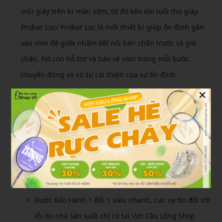
mũi giày trên bị mòn sớm, từ đó kéo dài tuổi thọ giày.
Probar Loc/ Probar Loc là một thiết bị giúp ổn định gắn
vào vòm đế giữa nhằm kết nối bàn chân trước và gót
chân. Nó còn hỗ trợ và bảo vệ vòm trong mỗi bước
chuyển động và có sự cải thiện của sự ổn định.
×
Về mặt màu sắc thì giày AYTS024-2 rất nổi bật cùng với
tông màu nóng và tông màu lạnh hòa quyện lẫn nhau.
Tạo nên bức tranh sinh động giúp ngưới mang có cảm
giác thoải mái, thoáng mát hơn.
Ưu đãi khi mua
giày cầu lông Lining AYTS024-
2
qua website
Được Bảo Hành 1 đổi 1 siêu nhanh, cực uy tín đối với
lỗi do nhà sản xuất chỉ có tại Vợt Cầu Lông Shop