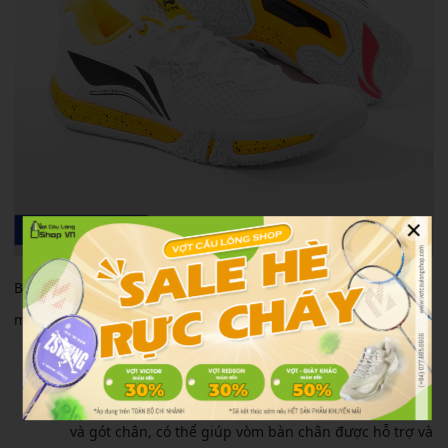
×
Bên cạnh đó, thì hãng còn trang bị thêm cho đôi AYTT003-3
một số công nghệ tiên tiến như là:
PROBAR LOC
: Công nghệ PROBAR LOC áp dụng trong
vòm của đế giữa và được kết nối với bàn chân trước
và gót chân, có thể giúp vòm bàn chân được hỗ trợ và