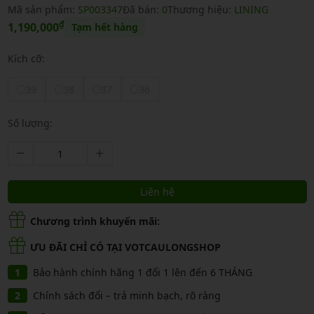
Mã sản phẩm:
SP003347
Đã bán:
0
Thương hiệu:
LINING
₫
1,190,000
Tạm hết hàng
Kích cỡ:
39
38
37
36
Số lượng:
Liên hệ
Chương trình khuyến mãi:
ƯU ĐÃI CHỈ CÓ TẠI VOTCAULONGSHOP
Bảo hành chính hãng 1 đổi 1 lên đến 6 THÁNG
Chính sách đổi – trả minh bạch, rõ ràng