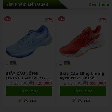
Sản Phẩm Liên Quan
Xem thêm
10%
30%
GIÀY CẦU LÔNG
Giày Cầu Lông Lining
LINING P-AYTV021-3
Ayzu011-1 Chính
CHÍNH HÃNG
₫
₫
Hãng
₫
₫
1,250,000
1,125,000
2,650,000
1,855,000
Chọn mua
Chọn mua
So sánh
So sánh