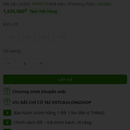
Mã sản phẩm:
SP007703
Đã bán:
0
Thương hiệu:
LINING
₫
1,650,000
Tạm hết hàng
Kích cỡ:
39
38
37.5
37
Số lượng:
Liên hệ
Chương trình khuyến mãi:
ƯU ĐÃI CHỈ CÓ TẠI VOTCAULONGSHOP
Bảo hành chính hãng 1 đổi 1 lên đến 6 THÁNG
Chính sách đổi – trả minh bạch, rõ ràng