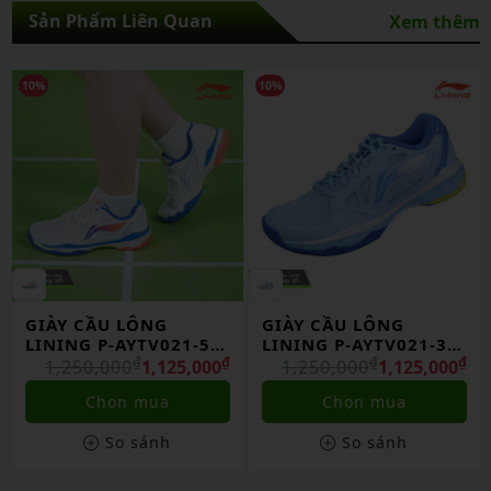
Sản Phẩm Liên Quan
Xem thêm
10%
10%
GIÀY CẦU LÔNG
GIÀY CẦU LÔNG
LINING P-AYTV021-5
LINING P-AYTV021-3
CHÍNH HÃNG
₫
₫
CHÍNH HÃNG
₫
₫
1,250,000
1,125,000
1,250,000
1,125,000
Chọn mua
Chọn mua
So sánh
So sánh