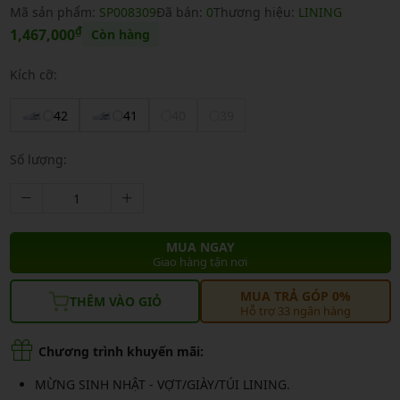
Mã sản phẩm:
SP008309
Đã bán:
0
Thương hiệu:
LINING
₫
1,467,000
Còn hàng
Kích cỡ:
42
41
40
39
Số lượng:
MUA NGAY
Giao hàng tận nơi
MUA TRẢ GÓP 0%
THÊM VÀO GIỎ
Hỗ trợ 33 ngân hàng
Chương trình khuyến mãi:
MỪNG SINH NHẬT - VỢT/GIÀY/TÚI LINING.