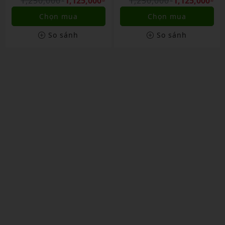
1,250,000
1,125,000
1,250,000
1,125,000
Chọn mua
Chọn mua
So sánh
So sánh