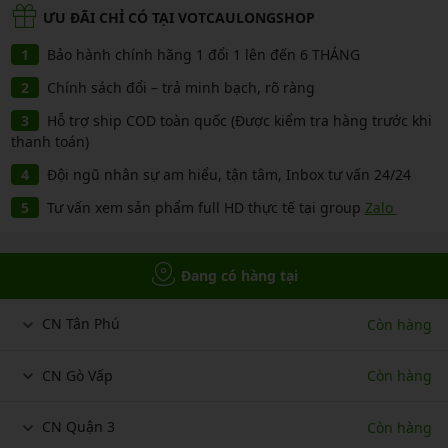
ƯU ĐÃI CHỈ CÓ TẠI VOTCAULONGSHOP
Bảo hành chính hãng 1 đổi 1 lên đến 6 THÁNG
Chính sách đổi – trả minh bạch, rõ ràng
Hỗ trợ ship COD toàn quốc (Được kiểm tra hàng trước khi
thanh toán)
Đội ngũ nhân sự am hiểu, tận tâm, Inbox tư vấn 24/24
Tư vấn xem sản phẩm full HD thực tế tại group
Zalo
Đang có hàng tại
CN Tân Phú
Còn hàng
CN Gò Vấp
Còn hàng
CN Quận 3
Còn hàng