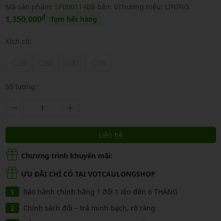
Mã sản phẩm:
SP000114
Đã bán:
0
Thương hiệu:
LINING
₫
1,350,000
Tạm hết hàng
Kích cỡ:
39
38
37
36
Số lượng:
Liên hệ
Chương trình khuyến mãi:
ƯU ĐÃI CHỈ CÓ TẠI VOTCAULONGSHOP
Bảo hành chính hãng 1 đổi 1 lên đến 6 THÁNG
Chính sách đổi – trả minh bạch, rõ ràng