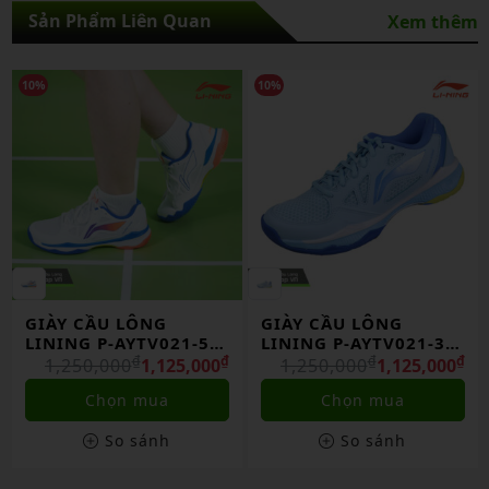
Sản Phẩm Liên Quan
Xem thêm
10%
30%
GIÀY CẦU LÔNG
Giày Cầu Lông Lining
LINING P-AYTV021-3
Ayzu011-1 Chính
CHÍNH HÃNG
₫
₫
Hãng
₫
₫
1,250,000
1,125,000
2,650,000
1,855,000
Chọn mua
Chọn mua
So sánh
So sánh