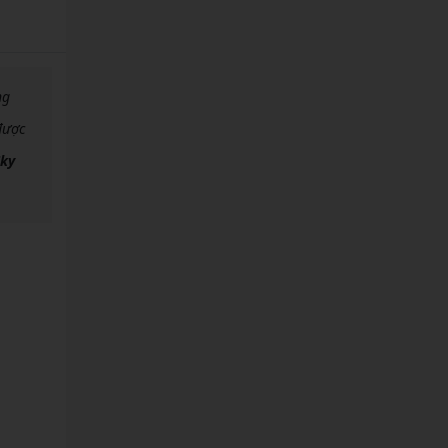
ng
được
Sky