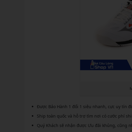
M
Được Bảo Hành 1 đổi 1 siêu nhanh, cực uy tín đố
Ship toàn quốc và hỗ trợ tìm nơi có cước phí s
Quý Khách sẽ nhận được Ưu đãi khủng, cũng 