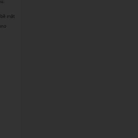
ấu.
 bề mặt
uno