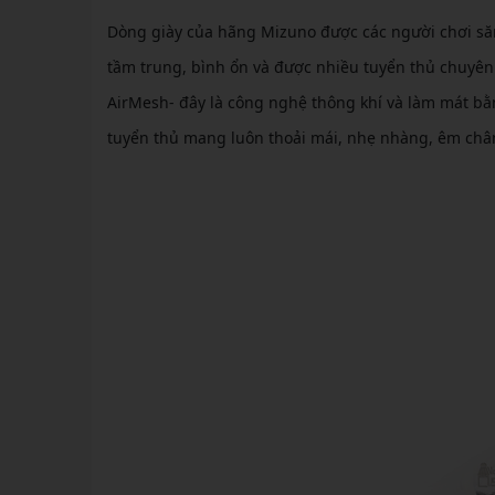
Dòng giày của hãng Mizuno được các người chơi săn
tầm trung, bình ổn và được nhiều tuyển thủ chuyê
AirMesh- đây là công nghệ thông khí và làm mát bằ
tuyển thủ mang luôn thoải mái, nhẹ nhàng, êm chân 