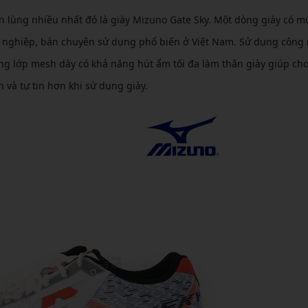
 lùng nhiều nhất đó là giày Mizuno Gate Sky. Một dòng giày có m
n nghiệp, bán chuyên sử dụng phổ biến ở Việt Nam. Sử dụng công
ng lớp mesh dày có khả năng hút ẩm tối đa làm thân giày giúp cho
và tự tin hơn khi sử dụng giày.