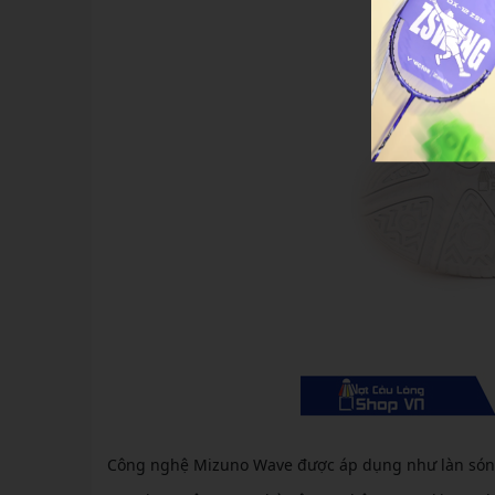
Công nghệ Mizuno Wave được áp dụng như làn sóng