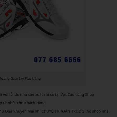
izuno Gate Sky Plus trắng
i với lỗi do nhà sản xuất chỉ có tại Vợt Cầu Lông Shop
hip rẻ nhất cho Khách Hàng
như Quà Khuyến mãi khi CHUYỂN KHOẢN TRƯỚC cho shop nhé.