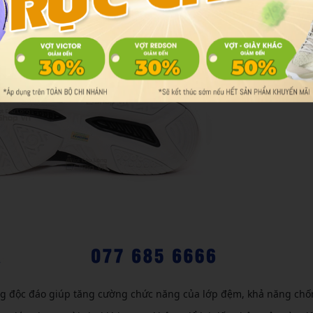
 độc đáo giúp tăng cường chức năng của lớp đệm, khả năng chố