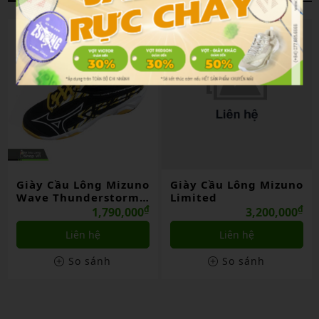
Giày Cầu Lông Mizuno
Giày Cầu Lông Mizuno
Wave Thunderstorm
Limited
(v1ga222121) Đen
₫
₫
1,790,000
3,200,000
Liên hệ
Liên hệ
So sánh
So sánh