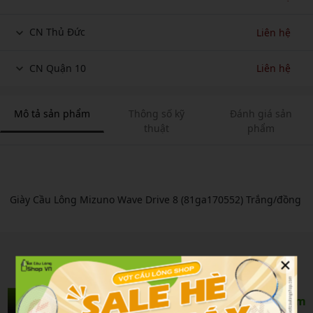
CN Thủ Đức
Liên hệ
CN Quận 10
Liên hệ
Mô tả sản phẩm
Thông số kỹ
Đánh giá sản
thuật
phẩm
Giày Cầu Lông Mizuno Wave Drive 8 (81ga170552) Trắng/đồng
×
Sản Phẩm Liên Quan
Xem thêm