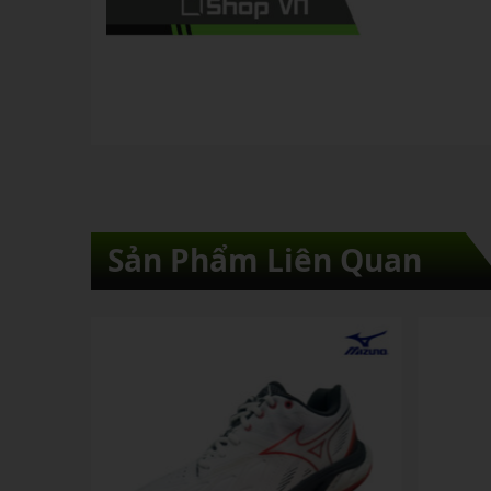
Sản Phẩm Liên Quan