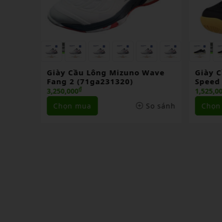
Wave
Giày Cầu Lông Mizuno Wave
Giày 
Fang 2 (71ga231320)
Speed
₫
3,250,000
1,525,0
o sánh
Chọn mua
So sánh
Chọn