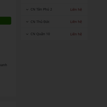
CN Tân Phú 2
Liên hệ
CN Thủ Đức
Liên hệ
CN Quận 10
Liên hệ
thanh