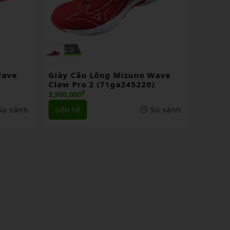
Wave
Giày Cầu Lông Mizuno Wave
Claw Pro 2 (71ga245220)
₫
3,900,000
o sánh
Liên hệ
So sánh