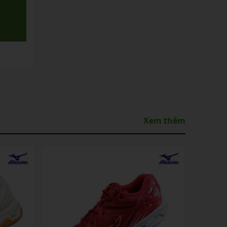
Xem thêm