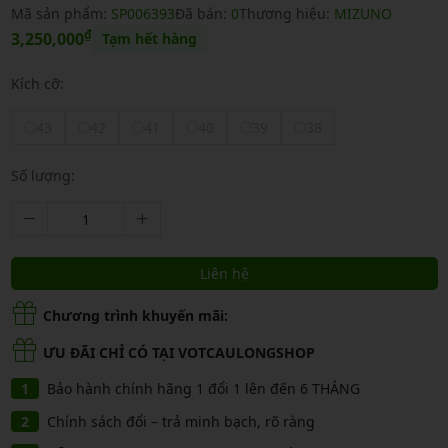
Mã sản phẩm:
SP006393
Đã bán:
0
Thương hiệu:
MIZUNO
₫
3,250,000
Tạm hết hàng
Kích cỡ:
43
42
41
40
39
38
Số lượng:
Liên hệ
Chương trình khuyến mãi:
ƯU ĐÃI CHỈ CÓ TẠI VOTCAULONGSHOP
Bảo hành chính hãng 1 đổi 1 lên đến 6 THÁNG
Chính sách đổi – trả minh bạch, rõ ràng