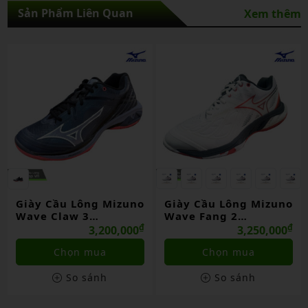
Sản Phẩm Liên Quan
Xem thêm
Giày Cầu Lông Mizuno
Giày Cầu Lông Mizuno
Wave Claw 3
Wave Fang 2
(71ga244336)
₫
(71ga231320)
₫
3,200,000
3,250,000
Chọn mua
Chọn mua
So sánh
So sánh