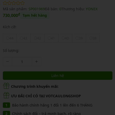
Mã sản phẩm:
SP001969
Đã bán:
0
Thương hiệu:
YONEX
₫
730,000
Tạm hết hàng
Kích cỡ:
44
43
42
41
40
39
38
Số lượng:
Liên hệ
Chương trình khuyến mãi:
ƯU ĐÃI CHỈ CÓ TẠI VOTCAULONGSHOP
Bảo hành chính hãng 1 đổi 1 lên đến 6 THÁNG
Chính sách đổi – trả minh bạch, rõ ràng