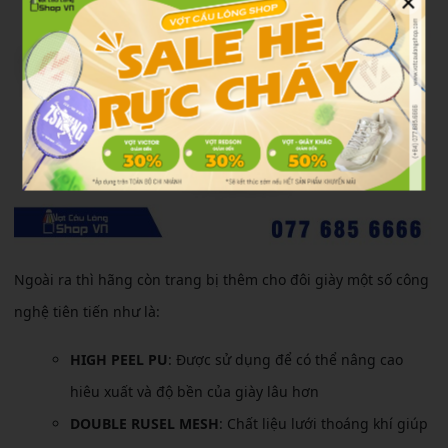
×
Ngoài ra thì hãng còn trang bị thêm cho đôi giày một số công
nghệ tiên tiến như là:
HIGH PEEL PU
: Được sử dụng để có thể nâng cao
hiêu xuất và độ bền của giày lâu hơn
DOUBLE RUSEL MESH
: Chất liệu lưới thoáng khí giúp