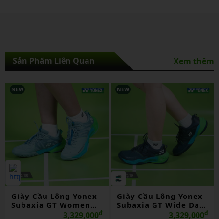
Sản Phẩm Liên Quan
Xem thêm
NEW
NEW
Giày Cầu Lông Yonex
Giày Cầu Lông Yonex
Subaxia GT Women
Subaxia GT Wide Dark
Grayish Green Chính
₫
Green Chính Hãng
₫
3,329,000
3,329,000