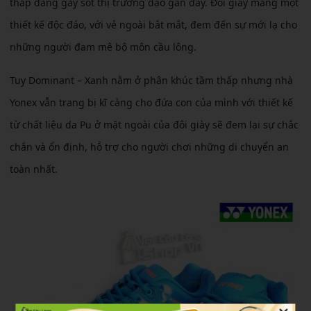
thấp đang gây sốt thị trường dạo gần đây. Đôi giày mang một
thiết kế độc đáo, với vẻ ngoài bắt mắt, đem đến sự mới lạ cho
những người đam mê bộ môn cầu lông.
Tuy Dominant – Xanh nằm ở phân khúc tầm thấp nhưng nhà
Yonex vẫn trang bị kĩ càng cho đứa con của mình với thiết kế
từ chất liệu da Pu ở mặt ngoài của đôi giày sẽ đem lại sự chắc
chắn và ổn định, hỗ trợ cho người chơi những di chuyển an
toàn nhất.