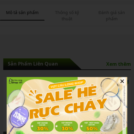
Mô tả sản phẩm
Thông số kỹ
Đánh giá sản
thuật
phẩm
Sản Phẩm Liên Quan
Xem thêm
×