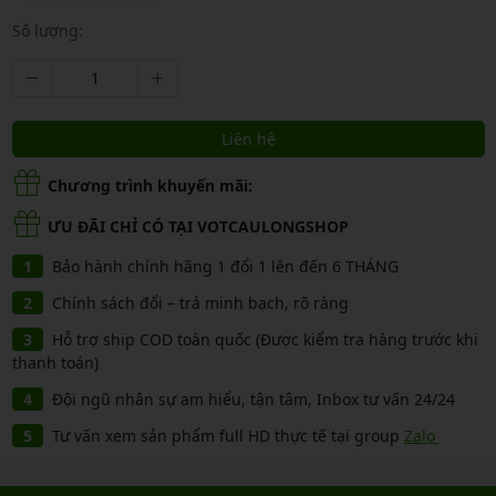
Số lượng:
Liên hệ
Chương trình khuyến mãi:
ƯU ĐÃI CHỈ CÓ TẠI VOTCAULONGSHOP
Bảo hành chính hãng 1 đổi 1 lên đến 6 THÁNG
Chính sách đổi – trả minh bạch, rõ ràng
Hỗ trợ ship COD toàn quốc (Được kiểm tra hàng trước khi
thanh toán)
Đội ngũ nhân sự am hiểu, tận tâm, Inbox tư vấn 24/24
Tư vấn xem sản phẩm full HD thực tế tại group
Zalo