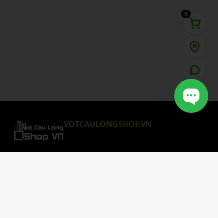
0
VOTCAULONG
SHOP
.VN
CHÍNH SÁCH MUA HÀNG
Chính Sách Bảo Mật
Chính Sách Giao Hàng