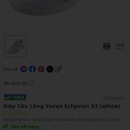
Chia sẻ
Yêu thích (0)
So sánh
Giày Cầu Lông Yonex Eclipsion X3 (white)
Mã sản phẩm:
SALE-ECLIP-WT
Đã bán:
0
Thương hiệu:
YONEX
₫
0
Tạm hết hàng