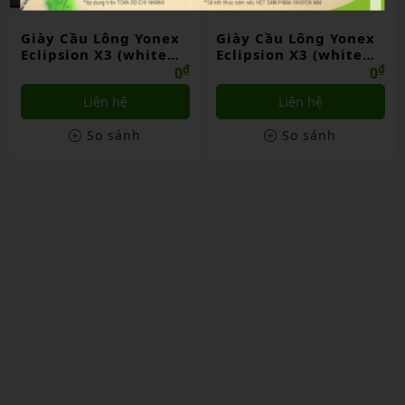
Giày Cầu Lông Yonex
Giày Cầu Lông Yonex
Eclipsion X3 (white
Eclipsion X3 (white
Gold)
₫
Puple)
₫
0
0
Liên hệ
Liên hệ
So sánh
So sánh