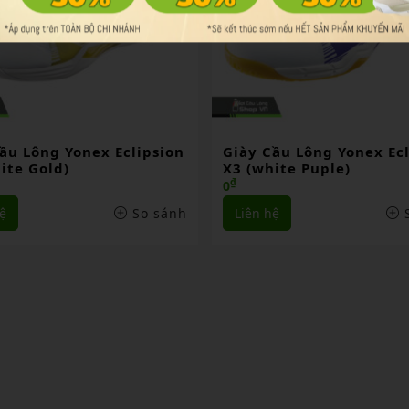
ầu Lông Yonex Eclipsion
Giày Cầu Lông Yonex Ecl
ite Gold)
X3 (white Puple)
₫
0
ệ
So sánh
Liên hệ
S