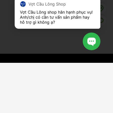
Vợt Cầu Lông Shop
Vợt Cầu Lông shop hân hạnh phục vụ! 
Anh/chị có cần tư vấn sản phẩm hay 
hỗ trợ gì không ạ?
OP
THÔNG TIN LIÊN HỆ
Liên hệ Vợt Cầu Lông Shop
Hotline CSKH:
077.685.6666