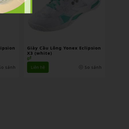
ipsion
Giày Cầu Lông Yonex Eclipsion
X3 (white)
₫
0
o sánh
Liên hệ
So sánh
Giày C
X3 (na
₫
0
Liên h