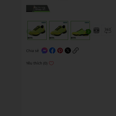
GIÀY 
Vớ Cầu Lông
Vợt Pickleball Kamito
VỢT 
GIÀY 
Vợt Pickleball Dưới 1tr
VỢT 
Xem thêm
GIÀY 
VỢT 
GIÀY 
VỢT 
VỢT 
Chia sẻ
VỢT 
Yêu thích (0)
VỢT 