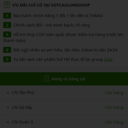
ƯU ĐÃI CHỈ CÓ TẠI VOTCAULONGSHOP
Bảo hành chính hãng 1 đổi 1 lên đến 6 THÁNG
Chính sách đổi – trả minh bạch, rõ ràng
Hỗ trợ ship COD toàn quốc (Được kiểm tra hàng trước khi
thanh toán)
Đội ngũ nhân sự am hiểu, tận tâm, Inbox tư vấn 24/24
Tư vấn xem sản phẩm full HD thực tế tại group
Zalo
Đang có hàng tại
CN Tân Phú
Còn hàng
CN Gò Vấp
Còn hàng
CN Quận 3
Còn hàng