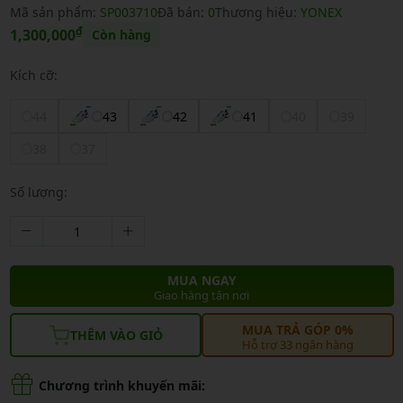
Mã sản phẩm:
SP003710
Đã bán:
0
Thương hiệu:
YONEX
₫
1,300,000
Còn hàng
Kích cỡ:
44
43
42
41
40
39
38
37
Số lượng:
MUA NGAY
Giao hàng tận nơi
MUA TRẢ GÓP 0%
THÊM VÀO GIỎ
Hỗ trợ 33 ngân hàng
Chương trình khuyến mãi: