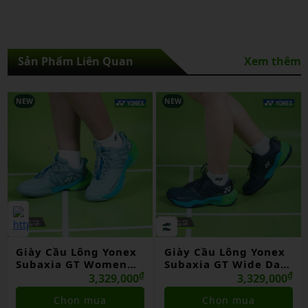
Sản Phẩm Liên Quan
Xem thêm
NEW
NEW
Giày Cầu Lông Yonex
Giày Cầu Lông Yonex
Subaxia GT Women
Subaxia GT Wide Dark
Grayish Green Chính
₫
Green Chính Hãng
₫
3,329,000
3,329,000
Hãng
Chọn mua
Chọn mua