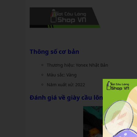
Thông số cơ bản
Thương hiệu: Yonex Nhật Bản
Màu sắc: Vàng
Năm xuất xứ: 2022
Đánh giá về
giày cầu lông Yonex S