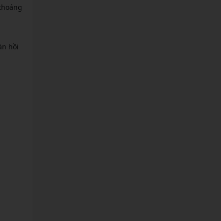
 thoáng
àn hồi