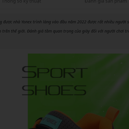
Thông số kỹ thuật
Đánh giá sản phẩm
g được nhà Yonex trình làng vào đầu năm 2022 được rất nhiều người 
 trên thế giới. Đánh giá tầm quan trọng của giày đối với người chơi t