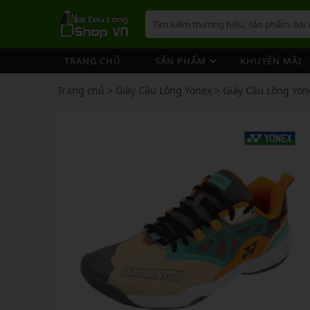
TRANG CHỦ
SẢN PHẨM
KHUYẾN MÃI
VỢT CẦU LÔNG
GIÀY 
ÁO CẦ
QUẦN 
TÚI/B
CƯỚC 
PHỤ K
NÓN
Trang chủ
>
Giày Cầu Lông Yonex
>
Giày Cầu Lông Yo
VỢT 
VỢT CẦU LÔNG
GIÀY CẦU LÔNG
GIÀY CẦU LÔNG
GIÀY 
ÁO CẦ
QUẦN 
TÚI/B
CUỐN 
TÚI/B
VỢT 
Vợt Cầu Lông Yonex
Giày Cầu Lông Yonex
ÁO CẦU LÔNG
GIÀY 
ÁO CẦ
QUẦN 
TÚI/B
ỐNG C
BÓNG 
Vợt Cầu Lông Victor
Giày Cầu Lông Mizuno
VỢT 
QUẦN CẦU LÔNG
GIÀY 
ÁO CẦ
QUẦN 
TÚI/B
VỚ CẦ
Vợt Cầu Lông Lining
Giày Cầu Lông Lining
VỢT 
Vợt Cầu Lông Mizuno
Giày Cầu Lông Victor
TÚI / BALO CẦU LÔNG
GIÀY 
ÁO CẦ
QUẦN
TÚI/B
Vợt Cầu Lông Hundred
Giày Cầu Lông Hundred
VỢT 
PHỤ KIỆN CẦU LÔNG
GIÀY 
TÚI/B
Xem thêm
Xem thêm
MÁY ĐAN
GIÀY 
TÚI/B
PHỤ KIỆN CẦU LÔNG
VỢT PICKLEBALL
VỢT 
VỢT PICKLEBALL
GIÀY 
Cước Cầu Lông
Vợt Pickleball Joola
VỢT 
Ống Cầu Lông
Vợt Pickleball Sypik
PHỤ KIỆN PICKLE BALL
GIÀY 
VỢT 
Cuốn Cán Cầu Lông
Vợt Pickleball Lining