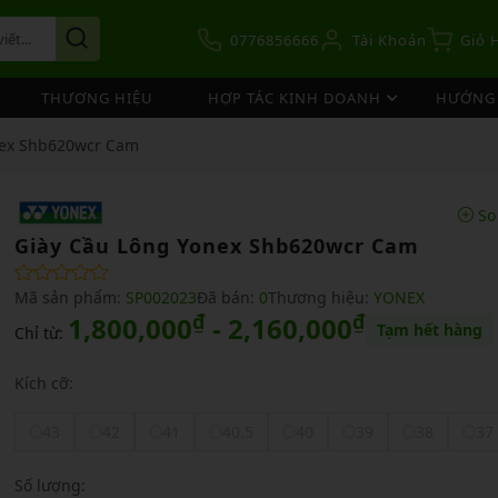
0776856666
Tài Khoản
Giỏ 
THƯƠNG HIỆU
HỢP TÁC KINH DOANH
HƯỚNG 
CẦU LÔNG YONEX
U LÔNG YONEX
CẦU LÔNG YONEX
ALO YONEX
CẦU LÔNG
IỆN MÁY ĐAN
BẢNG CHIẾT KHẤU ĐẠI LÝ
nex Shb620wcr Cam
CẦU LÔNG YONEX
VỢT CẦU LÔNG IXE
ÁO CẦU LÔNG
QUẦN CẦU LÔNG
CẦU LÔNG LINING
U LÔNG LINING
CẦU LÔNG LINING
ALO LINING
CÁN CẦU LÔNG
ALO PICKLEBALL
NHƯỢNG QUYỀN VỢT CẦU LÔNG SH
CẦU LÔNG VICTOR
VỢT CẦU LÔNG KAMITO
Áo Cầu Lông Yonex
Quần Cầu Lông Yon
So
CẦU LÔNG VICTOR
U LÔNG HUNDRED
CẦU LÔNG VICTOR
ALO VICTOR
ẦU LÔNG
PICKLEBALL
Áo Cầu Lông Lining
Quần Cầu Lông Lin
Giày Cầu Lông Yonex Shb620wcr Cam
CẦU LÔNG LINING
VỢT CẦU LÔNG KAWASAKI
CẦU LÔNG MIZUNO
U LÔNG FLYPOWER
CẦU LÔNG KID
ALO HUNDRED
U LÔNG
Áo Cầu Lông Hundred
Quần Cầu Lông Ku
CẦU LÔNG MIZUNO
VỢT CẦU LÔNG KLINT
Áo Cầu Lông Kid
Quần Cầu Lông Vic
Mã sản phẩm:
SP002023
Đã bán:
0
Thương hiệu:
YONEX
CẦU LÔNG HUNDRED
U LÔNG KID
 CẦU LÔNG KUMPOO
ALO MIZUNO
₫
₫
1,800,000
- 2,160,000
Áo Cầu Lông Flypower
Quần Cầu Lông Kid
Tạm hết hàng
Chỉ từ:
CẦU LÔNG HUNDRED
VỢT CẦU LÔNG KUMPOO
CẦU LÔNG APACS
ALO APAVI
CẦU LÔNG XP
ALO KAMITO
GIÀY PICKLEBALL
PHỤ KIỆN PICKL
CẦU LÔNG APACS
Kích cỡ:
VỢT CẦU LÔNG PROKENNEX
CẦU LÔNG LEFUS
Giày Asics
Bóng Pickleball
CẦU LÔNG FELET
VỢT CẦU LÔNG REVILO
43
42
41
40.5
40
39
38
37
Túi/balo Pickleball
CẦU LÔNG WIKA
CẦU LÔNG FLYPOWER
VỢT CẦU LÔNG TENWAY
Số lượng: