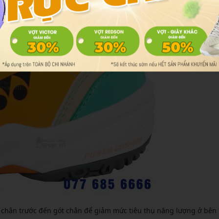
àn chân trước đến gót chân để giảm mức tiêu thụ năng lượng ở bên