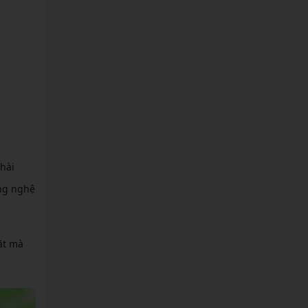
hài
ông nghệ
ặt mà