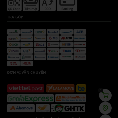
TRẢ GÓP
ĐƠN VỊ VẬN CHUYỂN
0