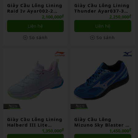
Giày Cầu Lông Lining
Giày Cầu Lông Lining
Raid Iv Ayar002-2
Thunder Ayar037-3
Vàng Chính Hãng
Trắng/đen Chính
₫
₫
2,100,000
2,250,000
Hãng
Liên hệ
Liên hệ
So sánh
So sánh
Giày Cầu Lông Lining
Giày Cầu Lông
Halberd III Lite
Mizuno Sky Blaster 2
Aytr026-1 Trắng
(71ga204521) Xanh
₫
₫
1,350,000
1,450,000
Chính Hãng
Dương