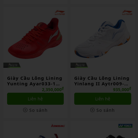
Giày Cầu Lông Lining
Giày Cầu Lông Lining
Yunting Ayar033-1
Yinlang II Aytr009-1
Đỏ Chính Hãng
Trắng/xanh Dương
₫
₫
2,350,000
935,000
Chính Hãng
Liên hệ
Liên hệ
So sánh
So sánh