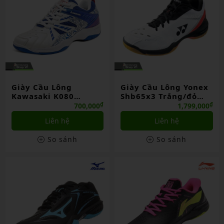
Giày Cầu Lông
Giày Cầu Lông Yonex
Kawasaki K080
Shb65x3 Trắng/đỏ
Trắng/xanh Dương
(wt/rd)
₫
₫
700,000
1,799,000
Liên hệ
Liên hệ
So sánh
So sánh