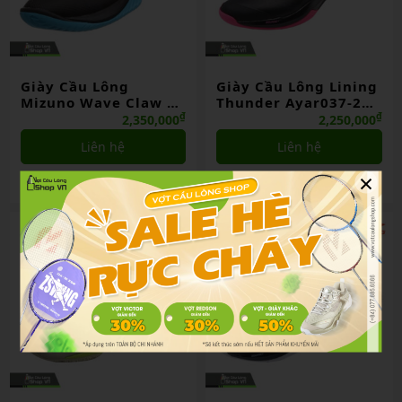
Giày Cầu Lông
Giày Cầu Lông Lining
Mizuno Wave Claw El
Thunder Ayar037-2
(71ga208019)
Đen/vàng/hồng
₫
₫
2,350,000
2,250,000
Đen/xanh Dương
Chính Hãng
Liên hệ
Liên hệ
×
So sánh
So sánh