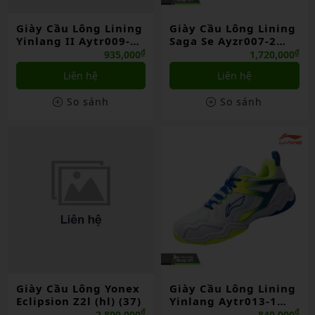
Giày Cầu Lông Lining
Giày Cầu Lông Lining
Yinlang II Aytr009-2
Saga Se Ayzr007-2
Đen/trắng ND
Xanh Navy Chính
₫
₫
935,000
1,720,000
Hãng
Liên hệ
Liên hệ
So sánh
So sánh
Giày Cầu Lông Yonex
Giày Cầu Lông Lining
Eclipsion Z2l (hl) (37)
Yinlang Aytr013-1
Trắng Chính Hãng
₫
₫
2,899,000
840,000