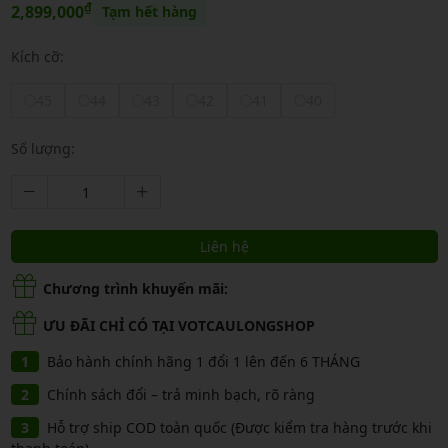
₫
2,899,000
Tạm hết hàng
Kích cỡ:
45
44
43
42
41
40
Số lượng:
Liên hệ
Chương trình khuyến mãi:
ƯU ĐÃI CHỈ CÓ TẠI VOTCAULONGSHOP
Bảo hành chính hãng 1 đổi 1 lên đến 6 THÁNG
Chính sách đổi – trả minh bạch, rõ ràng
Hỗ trợ ship COD toàn quốc (Được kiểm tra hàng trước khi