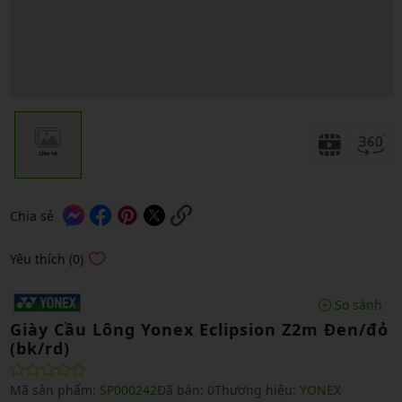
Chia sẻ
Yêu thích (0)
So sánh
Giày Cầu Lông Yonex Eclipsion Z2m Đen/đỏ
(bk/rd)
Mã sản phẩm:
SP000242
Đã bán:
0
Thương hiệu:
YONEX