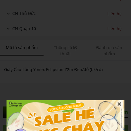
CN Thủ Đức
Liên hệ
CN Quận 10
Liên hệ
Mô tả sản phẩm
Thông số kỹ
Đánh giá sản
thuật
phẩm
Giày Cầu Lông Yonex Eclipsion Z2m Đen/đỏ (bk/rd)
×
Sản Phẩm Liên Quan
Xem thêm
NEW
NEW