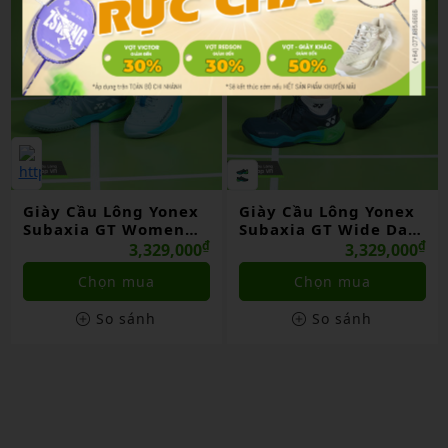
Giày Cầu Lông Yonex
Giày Cầu Lông Yonex
Subaxia GT Women
Subaxia GT Wide Dark
Grayish Green Chính
₫
Green Chính Hãng
₫
3,329,000
3,329,000
Hãng
Chọn mua
Chọn mua
So sánh
So sánh