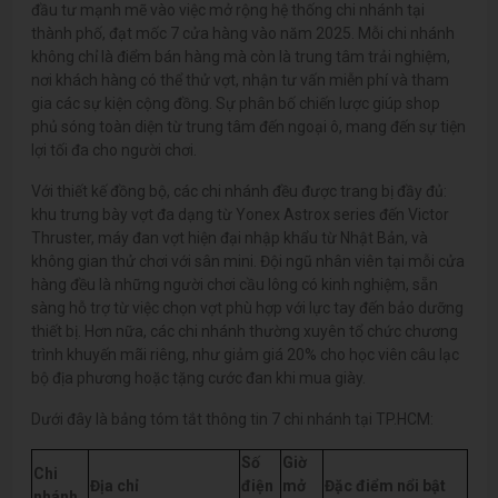
đầu tư mạnh mẽ vào việc mở rộng hệ thống chi nhánh tại
thành phố, đạt mốc 7 cửa hàng vào năm 2025. Mỗi chi nhánh
không chỉ là điểm bán hàng mà còn là trung tâm trải nghiệm,
nơi khách hàng có thể thử vợt, nhận tư vấn miễn phí và tham
gia các sự kiện cộng đồng. Sự phân bố chiến lược giúp shop
phủ sóng toàn diện từ trung tâm đến ngoại ô, mang đến sự tiện
lợi tối đa cho người chơi.
Với thiết kế đồng bộ, các chi nhánh đều được trang bị đầy đủ:
khu trưng bày vợt đa dạng từ Yonex Astrox series đến Victor
Thruster, máy đan vợt hiện đại nhập khẩu từ Nhật Bản, và
không gian thử chơi với sân mini. Đội ngũ nhân viên tại mỗi cửa
hàng đều là những người chơi cầu lông có kinh nghiệm, sẵn
sàng hỗ trợ từ việc chọn vợt phù hợp với lực tay đến bảo dưỡng
thiết bị. Hơn nữa, các chi nhánh thường xuyên tổ chức chương
trình khuyến mãi riêng, như giảm giá 20% cho học viên câu lạc
bộ địa phương hoặc tặng cước đan khi mua giày.
Dưới đây là bảng tóm tắt thông tin 7 chi nhánh tại TP.HCM:
Số
Giờ
Chi
Địa chỉ
điện
mở
Đặc điểm nổi bật
nhánh