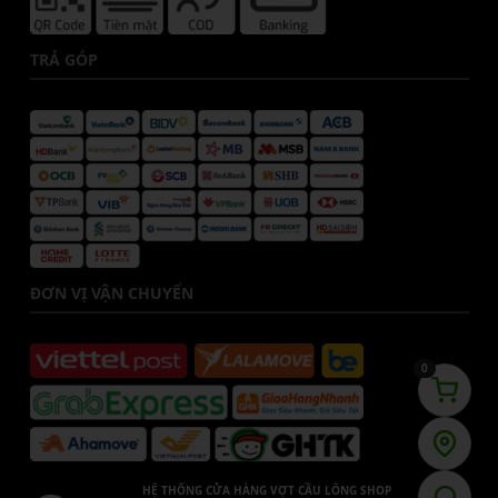
TRẢ GÓP
ĐƠN VỊ VẬN CHUYỂN
0
HỆ THỐNG CỬA HÀNG VỢT CẦU LÔNG SHOP