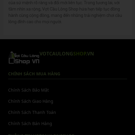
của sứ mệnh rõ ràng và đổi mới liên tục. Trong tương lai, với
tầm nhìn xa rộng, Vợt Cầu Lông Shop hứa hẹn tiếp tục đồng
hành cùng cộng đồng, mang đến những trải nghiệm chơi cầu
lông đỉnh cao cho mọi người.
VOTCAULONG
SHOP
.VN
CHÍNH SÁCH MUA HÀNG
Chính Sách Bảo Mật
Chính Sách Giao Hàng
Chính Sách Thanh Toán
Chính Sách Bán Hàng