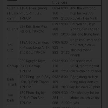
thoại
cửa
Quận 7
118A Triệu Quang
0834
8:00
Khu thử vợt rộng,
(Trụ sở
Phục, P.11, Q.7,
160
–
hợp tác với CLB
chính)
TP.HCM
999
21:00
Nguyễn Tiến Minh
0797
9:00
Chuyên phụ kiện
527 Điện Biên Phủ,
Quận 3
788
–
Yonex, gần các sân
P.3, Q.3, TP.HCM
882
20:00
cầu lông trung tâm
Nhập khẩu mới nhất
118A Đỗ Xuân Hợp,
0906
8:30
Thủ
từ Victor, dịch vụ
P. Phước Long A, TP.
923
–
Đức
ship nội thành
Thủ Đức, TP.HCM
883
21:30
nhanh
980 Nguyễn Kiệm,
0932
9:00
Chi nhánh mới
Gò Vấp
P.3, Q. Gò Vấp,
110
–
2024, tập trung vợt
TP.HCM
438
22:00
giá rẻ cho người mới
189 Hồng Lạc, P. Bảy
0932
8:00
Cộng đồng sự kiện
Bình
Hiền, Q. Bình Thạnh,
109
–
hàng tuần, đan vợt
Thạnh
TP.HCM
438
20:30
lấy liền dưới 20 phút
159 Phan Huy Ích,
0909
9:30
Gần sân bay, hỗ trợ
Tân
P.15, Q. Tân Bình,
384
–
khách du lịch và đội
Bình
TP.HCM
088
21:00
tuyển