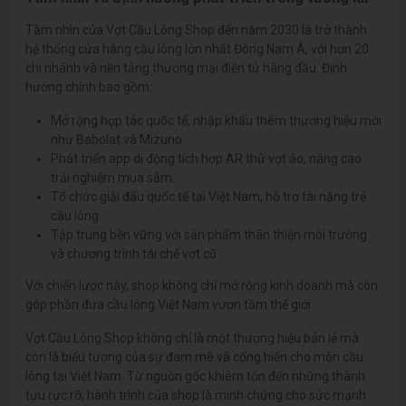
Tầm nhìn của Vợt Cầu Lông Shop đến năm 2030 là trở thành
hệ thống cửa hàng cầu lông lớn nhất Đông Nam Á, với hơn 20
chi nhánh và nền tảng thương mại điện tử hàng đầu. Định
hướng chính bao gồm:
Mở rộng hợp tác quốc tế, nhập khẩu thêm thương hiệu mới
như Babolat và Mizuno.
Phát triển app di động tích hợp AR thử vợt ảo, nâng cao
trải nghiệm mua sắm.
Tổ chức giải đấu quốc tế tại Việt Nam, hỗ trợ tài năng trẻ
cầu lông.
Tập trung bền vững với sản phẩm thân thiện môi trường
và chương trình tái chế vợt cũ.
Với chiến lược này, shop không chỉ mở rộng kinh doanh mà còn
góp phần đưa cầu lông Việt Nam vươn tầm thế giới.
Vợt Cầu Lông Shop không chỉ là một thương hiệu bán lẻ mà
còn là biểu tượng của sự đam mê và cống hiến cho môn cầu
lông tại Việt Nam. Từ nguồn gốc khiêm tốn đến những thành
tựu rực rỡ, hành trình của shop là minh chứng cho sức mạnh