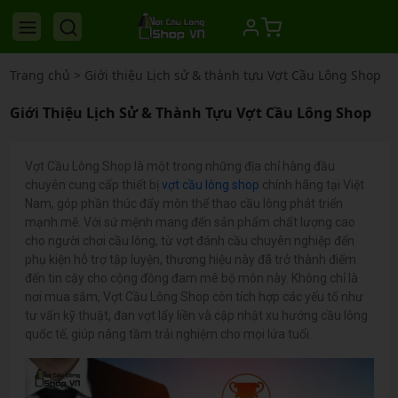
Trang chủ
>
Giới thiệu Lịch sử & thành tựu Vợt Cầu Lông Shop
Giới Thiệu Lịch Sử & Thành Tựu Vợt Cầu Lông Shop
Vợt Cầu Lông Shop là một trong những địa chỉ hàng đầu
chuyên cung cấp thiết bị
vợt cầu lông shop
chính hãng tại Việt
Nam, góp phần thúc đẩy môn thể thao cầu lông phát triển
mạnh mẽ. Với sứ mệnh mang đến sản phẩm chất lượng cao
cho người chơi cầu lông, từ vợt đánh cầu chuyên nghiệp đến
phụ kiện hỗ trợ tập luyện, thương hiệu này đã trở thành điểm
đến tin cậy cho cộng đồng đam mê bộ môn này. Không chỉ là
nơi mua sắm, Vợt Cầu Lông Shop còn tích hợp các yếu tố như
tư vấn kỹ thuật, đan vợt lấy liền và cập nhật xu hướng cầu lông
quốc tế, giúp nâng tầm trải nghiệm cho mọi lứa tuổi.