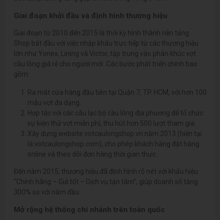
Giai đoạn khởi đầu và định hình thương hiệu
Giai đoạn từ 2010 đến 2015 là thời kỳ hình thành nền tảng.
Shop bắt đầu với việc nhập khẩu trực tiếp từ các thương hiệu
lớn như Yonex, Lining và Victor, tập trung vào phân khúc vợt
cầu lông giá rẻ cho người mới. Các bước phát triển chính bao
gồm:
Ra mắt cửa hàng đầu tiên tại Quận 7, TP. HCM, với hơn 100
mẫu vợt đa dạng.
Hợp tác với các câu lạc bộ cầu lông địa phương để tổ chức
sự kiện thử vợt miễn phí, thu hút hơn 500 lượt tham gia.
Xây dựng website votcaulongshop.vn năm 2013 (hiện tại
là votcaulongshop.com), cho phép khách hàng đặt hàng
online và theo dõi đơn hàng thời gian thực.
Đến năm 2015, thương hiệu đã định hình rõ nét với khẩu hiệu
“Chính hãng – Giá tốt – Dịch vụ tận tâm”, giúp doanh số tăng
300% so với năm đầu.
Mở rộng hệ thống chi nhánh trên toàn quốc