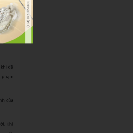
iện có.
vực bên
 khi đã
à phạm
ành của
ới. Khi