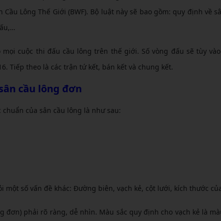
n Cầu Lông Thế Giới (BWF). Bộ luật này sẽ bao gồm: quy định về s
 đấu,…
mọi cuộc thi đấu cầu lông trên thế giới. Số vòng đấu sẽ tùy và
6. Tiếp theo là các trận tứ kết, bán kết và chung kết.
sân cầu lông đơn
c chuẩn của sân cầu lông là như sau:
 một số vấn đề khác: Đường biên, vạch kẻ, cột lưới, kích thước của
ng đơn) phải rõ ràng, dễ nhìn. Màu sắc quy định cho vạch kẻ là m