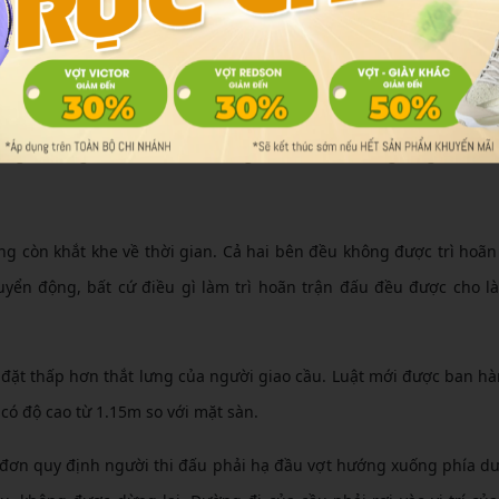
h kẻ giao cầu dài.
, phải. Vị trí đứng giao cầu được quyết định dựa trên số điểm h
ầu ở khu vực bên trái. Tương tự, bạn sẽ thực hiện giao cầu ở khu 
ông đơn, người nhận cầu sẽ đứng ở vị trí chéo với người giao cầu.
ông còn khắt khe về thời gian. Cả hai bên đều không được trì hoãn
yển động, bất cứ điều gì làm trì hoãn trận đấu đều được cho l
ải đặt thấp hơn thắt lưng của người giao cầu. Luật mới được ban h
có độ cao từ 1.15m so với mặt sàn.
g đơn quy định người thi đấu phải hạ đầu vợt hướng xuống phía dư