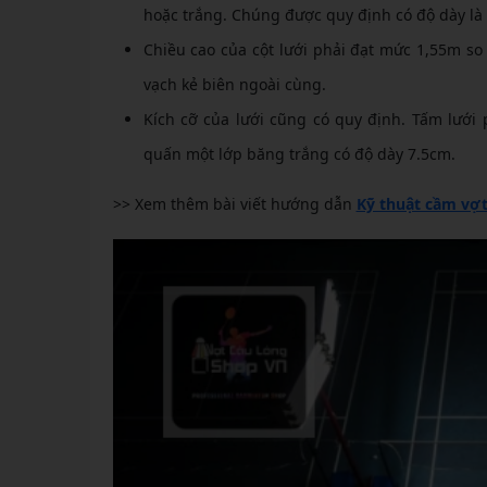
hoặc trắng. Chúng được quy định có độ dày là
Chiều cao của cột lưới phải đạt mức 1,55m so
vạch kẻ biên ngoài cùng.
Kích cỡ của lưới cũng có quy định. Tấm lưới 
quấn một lớp băng trắng có độ dày 7.5cm.
>> Xem thêm bài viết hướng dẫn
Kỹ thuật cầm vợt