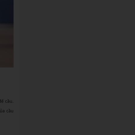
đế cầu.
của cầu