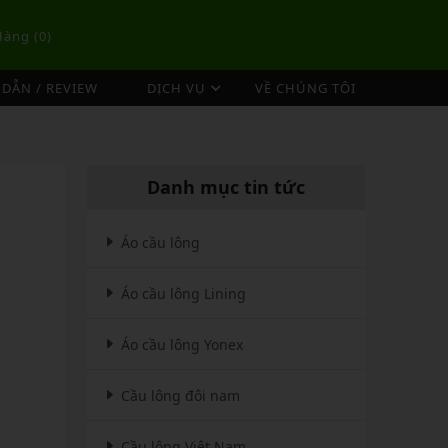
Hàng (
0
)
DẪN / REVIEW
DỊCH VỤ
VỀ CHÚNG TÔI
DỊCH VỤ ĐAN VỢT CẦU LÔNG
TÚI/BALO CẦU LÔNG
OP
DỊCH VỤ THU MUA VỢT CŨ
ex
Túi Cầu Lông Lining
Danh mục tin tức
ing
Túi Cầu Lông Yonex
mpoo
Túi Cầu Lông Victor
Áo cầu lông
tor
Túi Cầu Lông Mizuno
Áo cầu lông Lining
Túi Cầu Lông Apavi
Xem thêm
EBALL
MÁY ĐAN
Áo cầu lông Yonex
Phụ Kiện Máy Đan
Cầu lông đôi nam
Cầu lông Việt Nam