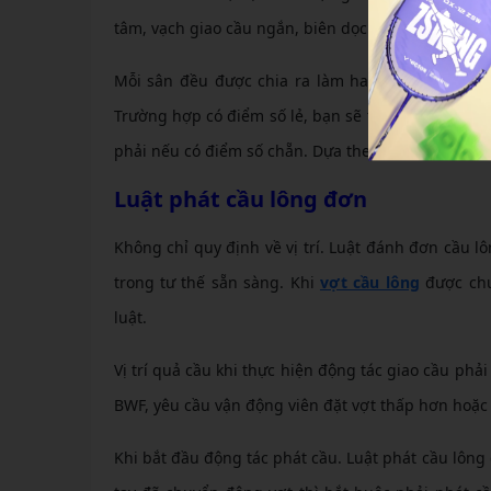
tâm, vạch giao cầu ngắn, biên dọc bên trong và vạc
Mỗi sân đều được chia ra làm hai là khu vực trái
Trường hợp có điểm số lẻ, bạn sẽ thực hiện giao c
phải nếu có điểm số chẵn. Dựa theo luật chơi cầu l
Luật phát cầu lông đơn
Không chỉ quy định về vị trí. Luật đánh đơn cầu l
trong tư thế sẵn sàng. Khi
vợt cầu lông
được chu
luật.
Vị trí quả cầu khi thực hiện động tác giao cầu ph
BWF, yêu cầu vận động viên đặt vợt thấp hơn hoặc 
Khi bắt đầu động tác phát cầu. Luật phát cầu lôn