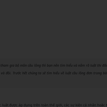
CẦU LÔNG KUMPOO
CẦU LÔNG REDSON
CẦU LÔNG KAWASAKI
CẦU LÔNG 3RD
CẦU LÔNG FELET
CẦU LÔNG APAVI
CẦU LÔNG APAVI
CẦU LÔNG DAS X
CẦU LÔNG FLEET
CẦU LÔNG FLEX POWER
CẦU LÔNG FORZA
 tham gia bộ môn cầu lông thì bạn nên tìm hiểu và nắm rõ luật thi đấ
và đôi. Trước hết chúng ta sẽ tìm hiểu về luật cầu lông đơn trong bài
 luật được áp dụng trên toàn thế giới, các sự kiện cá nhân hoặc 