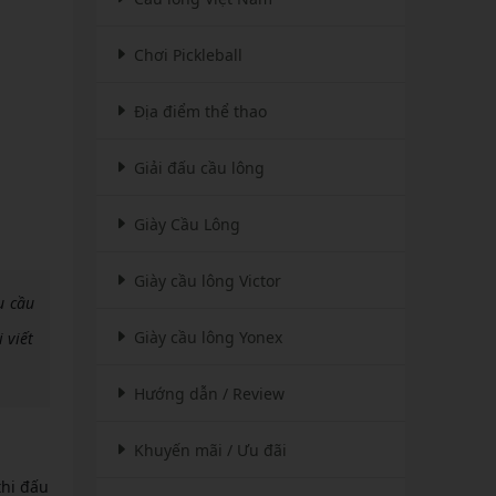
Chơi Pickleball
Địa điểm thể thao
Giải đấu cầu lông
Giày Cầu Lông
Giày cầu lông Victor
u cầu
Giày cầu lông Yonex
 viết
Hướng dẫn / Review
Khuyến mãi / Ưu đãi
thi đấu