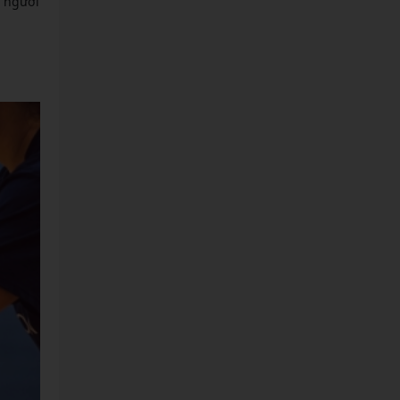
a người