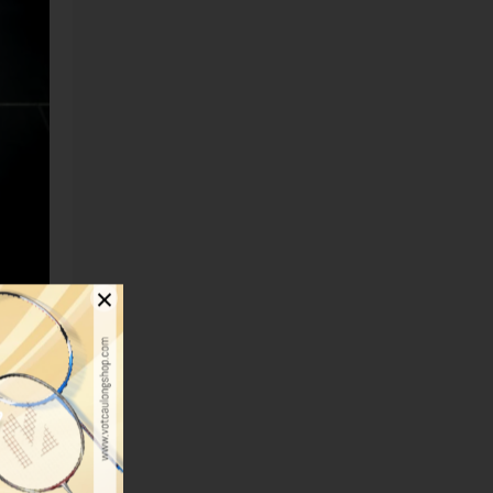
×
ẻ trung