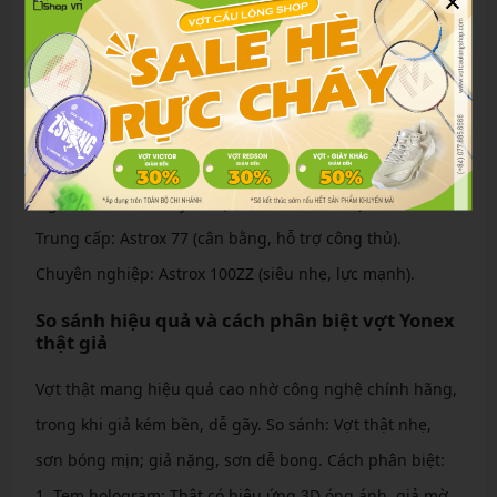
×
công, Flexible cho phòng thủ. Kết hợp thông số để phù
hợp thể lực, ví dụ 4U Head Heavy Stiff cho lối công
mạnh.
Gợi ý các dòng vợt Yonex cho từng cấp độ người
chơi
Người mới: Nanoray 10F (nhẹ, dễ kiểm soát).
Trung cấp: Astrox 77 (cân bằng, hỗ trợ công thủ).
Chuyên nghiệp: Astrox 100ZZ (siêu nhẹ, lực mạnh).
So sánh hiệu quả và cách phân biệt vợt Yonex
thật giả
Vợt thật mang hiệu quả cao nhờ công nghệ chính hãng,
trong khi giả kém bền, dễ gãy. So sánh: Vợt thật nhẹ,
sơn bóng mịn; giả nặng, sơn dễ bong. Cách phân biệt:
1. Tem hologram: Thật có hiệu ứng 3D óng ánh, giả mờ