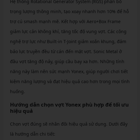
Hệ thống Rotational Generator System (RGS) phân bổ
trọng lượng thông minh, tạo xoay nhanh hơn 10% để hỗ
trợ cú smash mạnh mẽ. Kết hợp với Aero+Box Frame
giảm lực cản không khí, tăng tốc độ vung vợt. Các công
nghệ trợ lực như Built-in T-Joint giảm xoắn khung, đảm
bảo lực truyền đều từ cán đến mặt vợt. Sonic Metal ở
đầu vợt tăng độ nảy, giúp cầu bay xa hơn. Những tính
năng này làm nên sức mạnh Yonex, giúp người chơi tiết
kiệm năng lượng và đạt hiệu quả cao hơn trong mọi tình
huống.
Hướng dẫn chọn vợt Yonex phù hợp để tối ưu
hiệu quả
Chọn vợt đúng sẽ nhân đôi hiệu quả sử dụng. Dưới đây
là hướng dẫn chi tiết: