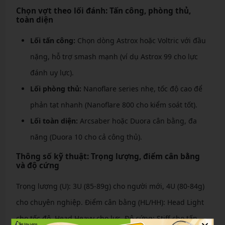
Chọn vợt theo lối đánh: Tấn công, phòng thủ,
toàn diện
Lối tấn công:
Chọn dòng Astrox hoặc Voltric với đầu
nặng, hỗ trợ smash mạnh (ví dụ Astrox 99 cho lực
đánh uy lực).
Lối phòng thủ:
Nanoflare series nhẹ, tốc độ cao để
phản tạt nhanh (Nanoflare 800 cho kiểm soát tốt).
Lối toàn diện:
Arcsaber hoặc Duora cân bằng, đa
năng (Duora 10 cho cả công thủ).
Thông số kỹ thuật: Trọng lượng, điểm cân bằng
và độ cứng
Trọng lượng (U): 3U (85-89g) cho người mới, 4U (80-84g)
cho chuyên nghiệp. Điểm cân bằng (HL/HH): Head Light
cho tốc độ, Head Heavy cho lực. Độ cứng: Stiff cho tấn