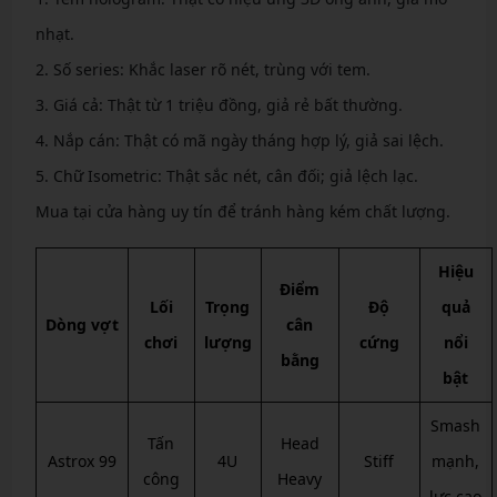
nhạt.
2. Số series: Khắc laser rõ nét, trùng với tem.
3. Giá cả: Thật từ 1 triệu đồng, giả rẻ bất thường.
4. Nắp cán: Thật có mã ngày tháng hợp lý, giả sai lệch.
5. Chữ Isometric: Thật sắc nét, cân đối; giả lệch lạc.
Mua tại cửa hàng uy tín để tránh hàng kém chất lượng.
Hiệu
Điểm
Lối
Trọng
Độ
quả
Dòng vợt
cân
chơi
lượng
cứng
nổi
bằng
bật
Smash
Tấn
Head
Astrox 99
4U
Stiff
mạnh,
công
Heavy
lực cao