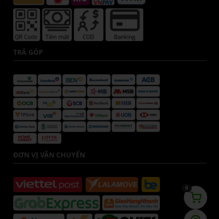
TRẢ GÓP
ĐƠN VỊ VẬN CHUYỂN
0