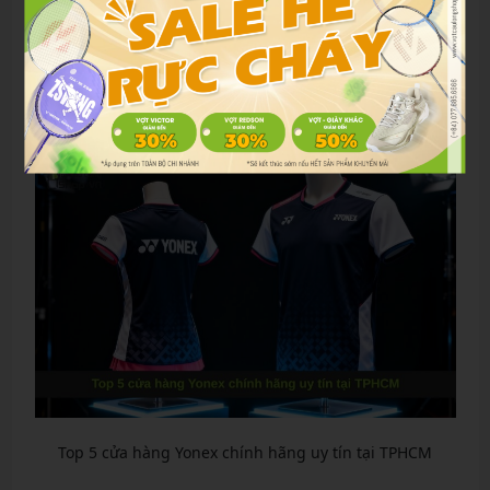
dễ bung sau vài lần giặt. Kiểm tra dưới ánh sáng mạnh
để thấy rõ sự khác biệt.
Top 5 cửa hàng Yonex chính hãng uy tín tại
TPHCM
Top 5 cửa hàng Yonex chính hãng uy tín tại TPHCM