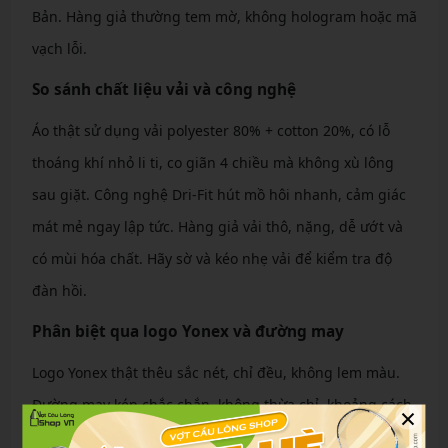
Bản. Hàng giả thường tem mờ, không hologram hoặc mã
vạch lỗi.
So sánh chất liệu vải và công nghệ
Áo thật sử dụng vải polyester 80% + cotton 20%, có lỗ
thoáng khí nhỏ li ti, co giãn 4 chiều mà không xù lông
sau giặt. Công nghệ Dri-Fit hút mồ hôi nhanh, cảm giác
mát mẻ ngay lập tức. Hàng giả vải thô, nặng, dễ ướt và
có mùi hóa chất. Hãy sờ và kéo nhẹ vải để kiểm tra độ
đàn hồi.
Phân biệt qua logo Yonex và đường may
Logo Yonex thật thêu sắc nét, chỉ đều, không lem màu.
Đường may kép chắc chắn, không thừa chỉ, khoảng cách
×
đều 0.5cm. Hàng giả logo in mờ, đường may lởm chởm,