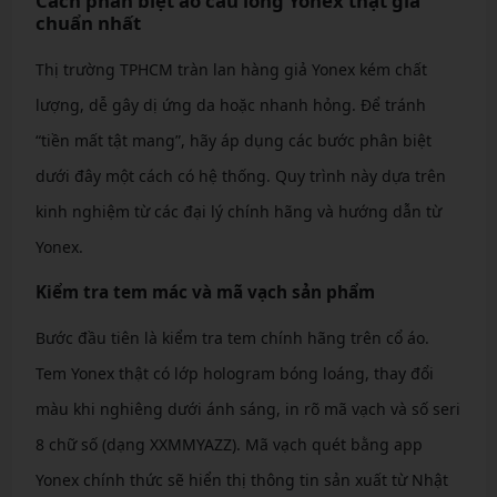
Cách phân biệt áo cầu lông Yonex thật giả
chuẩn nhất
Thị trường TPHCM tràn lan hàng giả Yonex kém chất
lượng, dễ gây dị ứng da hoặc nhanh hỏng. Để tránh
“tiền mất tật mang”, hãy áp dụng các bước phân biệt
dưới đây một cách có hệ thống. Quy trình này dựa trên
kinh nghiệm từ các đại lý chính hãng và hướng dẫn từ
Yonex.
Kiểm tra tem mác và mã vạch sản phẩm
Bước đầu tiên là kiểm tra tem chính hãng trên cổ áo.
Tem Yonex thật có lớp hologram bóng loáng, thay đổi
màu khi nghiêng dưới ánh sáng, in rõ mã vạch và số seri
8 chữ số (dạng XXMMYAZZ). Mã vạch quét bằng app
Yonex chính thức sẽ hiển thị thông tin sản xuất từ Nhật