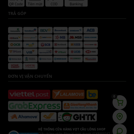
TRẢ GÓP
ĐƠN VỊ VẬN CHUYỂN
0
HỆ THỐNG CỬA HÀNG VỢT CẦU LÔNG SHOP
Giấy chứng nhận đăng ký kinh doanh 41Y8003247