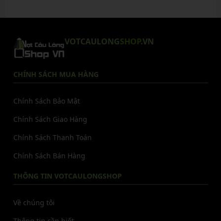
VOTCAULONG
SHOP
.VN
CHÍNH SÁCH MUA HÀNG
Chính Sách Bảo Mật
Chính Sách Giao Hàng
Chính Sách Thanh Toán
Chính Sách Bán Hàng
THÔNG TIN VOTCAULONGSHOP
Về chúng tôi
Thông tin cần biết