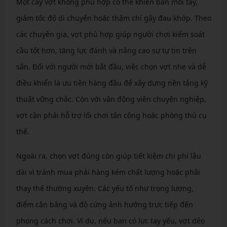
Một cây vợt không phù hợp có thể khiến bạn mỏi tay,
giảm tốc độ di chuyển hoặc thậm chí gây đau khớp. Theo
các chuyên gia, vợt phù hợp giúp người chơi kiểm soát
cầu tốt hơn, tăng lực đánh và nâng cao sự tự tin trên
sân. Đối với người mới bắt đầu, việc chọn vợt nhẹ và dễ
điều khiển là ưu tiên hàng đầu để xây dựng nền tảng kỹ
thuật vững chắc. Còn với vận động viên chuyên nghiệp,
vợt cần phải hỗ trợ lối chơi tấn công hoặc phòng thủ cụ
thể.
Ngoài ra, chọn vợt đúng còn giúp tiết kiệm chi phí lâu
dài vì tránh mua phải hàng kém chất lượng hoặc phải
thay thế thường xuyên. Các yếu tố như trọng lượng,
điểm cân bằng và độ cứng ảnh hưởng trực tiếp đến
phong cách chơi. Ví dụ, nếu bạn có lực tay yếu, vợt dẻo