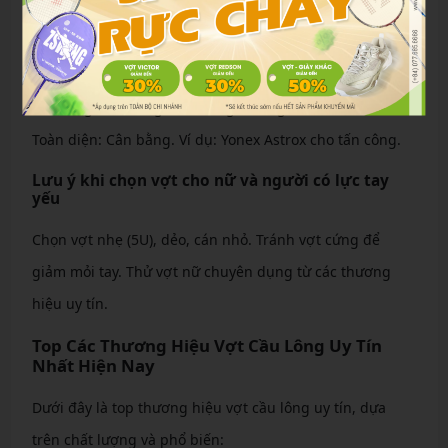
công. Lưu ý ngân sách và thử nhiều mẫu.
Tư vấn vợt theo lối chơi: Tấn công, phòng thủ,
toàn diện
Tấn công: Vợt nặng đầu, cứng. Phòng thủ: Nhẹ đầu, dẻo.
Toàn diện: Cân bằng. Ví dụ: Yonex Astrox cho tấn công.
Lưu ý khi chọn vợt cho nữ và người có lực tay
yếu
Chọn vợt nhẹ (5U), dẻo, cán nhỏ. Tránh vợt cứng để
giảm mỏi tay. Thử vợt nữ chuyên dụng từ các thương
hiệu uy tín.
Top Các Thương Hiệu Vợt Cầu Lông Uy Tín
Nhất Hiện Nay
Dưới đây là top thương hiệu vợt cầu lông uy tín, dựa
trên chất lượng và phổ biến: