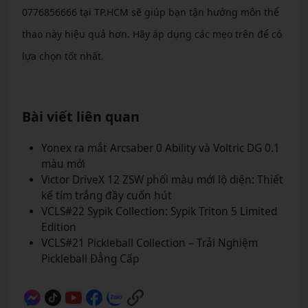
0776856666 tại TP.HCM sẽ giúp bạn tận hưởng môn thể
thao này hiệu quả hơn. Hãy áp dụng các mẹo trên để có
lựa chọn tốt nhất.
Bài viết liên quan
Yonex ra mắt Arcsaber 0 Ability và Voltric DG 0.1
màu mới
Victor DriveX 12 ZSW phối màu mới lộ diện: Thiết
kế tím trắng đầy cuốn hút
VCLS#22 Sypik Collection: Sypik Triton 5 Limited
Edition
VCLS#21 Pickleball Collection – Trải Nghiệm
Pickleball Đẳng Cấp