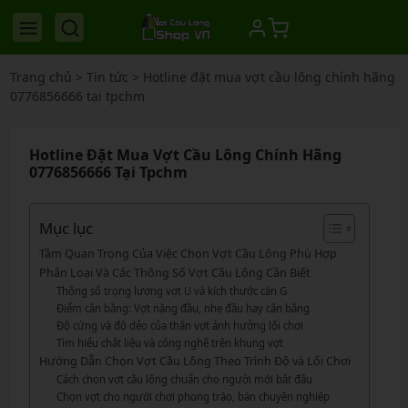
Trang chủ
>
Tin tức
>
Hotline đặt mua vợt cầu lông chính hãng
0776856666 tại tpchm
Hotline Đặt Mua Vợt Cầu Lông Chính Hãng
0776856666 Tại Tpchm
Mục lục
Tầm Quan Trọng Của Việc Chọn Vợt Cầu Lông Phù Hợp
Phân Loại Và Các Thông Số Vợt Cầu Lông Cần Biết
Thông số trọng lượng vợt U và kích thước cán G
Điểm cân bằng: Vợt nặng đầu, nhẹ đầu hay cân bằng
Độ cứng và độ dẻo của thân vợt ảnh hưởng lối chơi
Tìm hiểu chất liệu và công nghệ trên khung vợt
Hướng Dẫn Chọn Vợt Cầu Lông Theo Trình Độ và Lối Chơi
Cách chọn vợt cầu lông chuẩn cho người mới bắt đầu
Chọn vợt cho người chơi phong trào, bán chuyên nghiệp