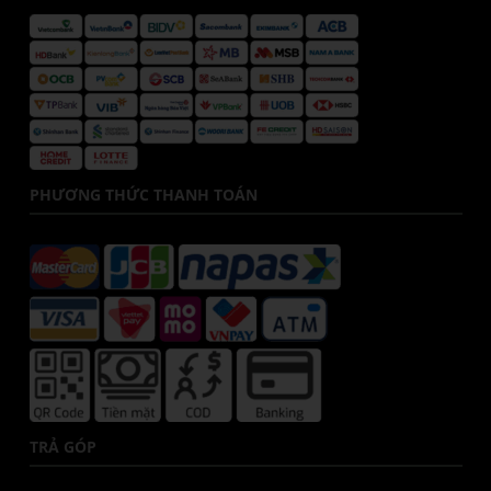
PHƯƠNG THỨC THANH TOÁN
TRẢ GÓP