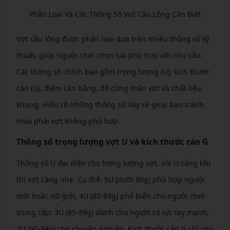
Phân Loại Và Các Thông Số Vợt Cầu Lông Cần Biết
Vợt cầu lông được phân loại dựa trên nhiều thông số kỹ
thuật, giúp người chơi chọn lựa phù hợp với nhu cầu.
Các thông số chính bao gồm trọng lượng (U), kích thước
cán (G), điểm cân bằng, độ cứng thân vợt và chất liệu
khung. Hiểu rõ những thông số này sẽ giúp bạn tránh
mua phải vợt không phù hợp.
Thông số trọng lượng vợt U và kích thước cán G
Thông số U đại diện cho trọng lượng vợt, với U càng lớn
thì vợt càng nhẹ. Cụ thể: 5U (dưới 80g) phù hợp người
mới hoặc nữ giới; 4U (80-84g) phổ biến cho người chơi
trung cấp; 3U (85-89g) dành cho người có lực tay mạnh;
2U (90-94g) cho chuyên nghiệp. Kích thước cán G chỉ chu