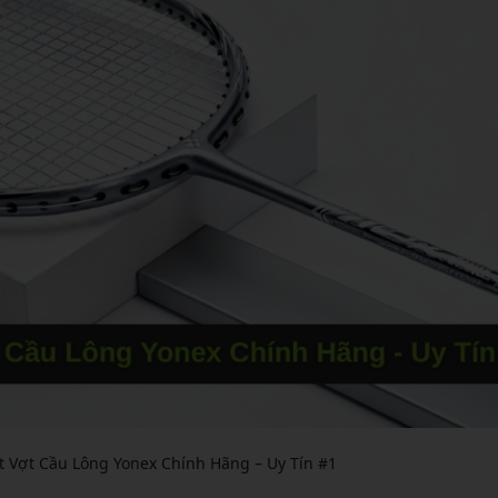
t Vợt Cầu Lông Yonex Chính Hãng – Uy Tín #1