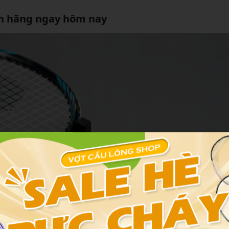
nh hãng ngay hôm nay