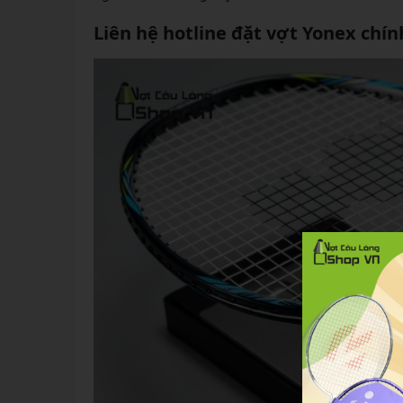
Liên hệ hotline đặt vợt Yonex chí