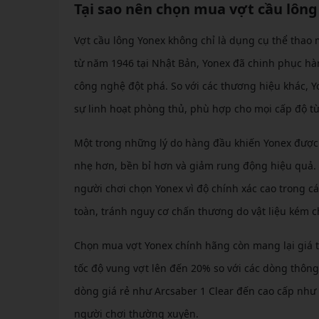
Tại sao nên chọn mua vợt cầu lôn
Vợt cầu lông Yonex không chỉ là dụng cụ thể thao 
từ năm 1946 tại Nhật Bản, Yonex đã chinh phục hàng
công nghệ đột phá. So với các thương hiệu khác, 
sự linh hoạt phòng thủ, phù hợp cho mọi cấp độ t
Một trong những lý do hàng đầu khiến Yonex được 
nhẹ hơn, bền bỉ hơn và giảm rung động hiệu quả. 
người chơi chọn Yonex vì độ chính xác cao trong 
toàn, tránh nguy cơ chấn thương do vật liệu kém c
Chọn mua vợt Yonex chính hãng còn mang lại giá trị 
tốc độ vung vợt lên đến 20% so với các dòng thông
dòng giá rẻ như Arcsaber 1 Clear đến cao cấp như
người chơi thường xuyên.