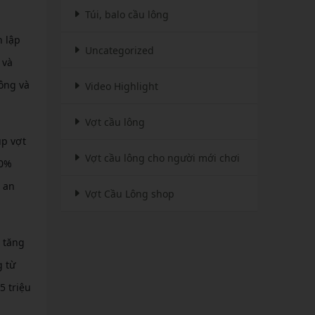
Túi, balo cầu lông
h lập
Uncategorized
 và
ông và
Video Highlight
Vợt cầu lông
úp vợt
Vợt cầu lông cho người mới chơi
70%
 an
Vợt Cầu Lông shop
, tăng
g từ
5 triệu