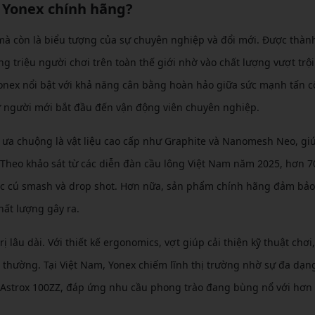
g Yonex chính hãng?
mà còn là biểu tượng của sự chuyên nghiệp và đổi mới. Được thàn
 triệu người chơi trên toàn thế giới nhờ vào chất lượng vượt trội
Yonex nổi bật với khả năng cân bằng hoàn hảo giữa sức mạnh tấn c
ừ người mới bắt đầu đến vận động viên chuyên nghiệp.
ưa chuộng là vật liệu cao cấp như Graphite và Nanomesh Neo, gi
Theo khảo sát từ các diễn đàn cầu lông Việt Nam năm 2025, hơn 
các cú smash và drop shot. Hơn nữa, sản phẩm chính hãng đảm bảo
hất lượng gây ra.
lâu dài. Với thiết kế ergonomics, vợt giúp cải thiện kỹ thuật chơi
 thường. Tại Việt Nam, Yonex chiếm lĩnh thị trường nhờ sự đa dạn
 Astrox 100ZZ, đáp ứng nhu cầu phong trào đang bùng nổ với hơn 