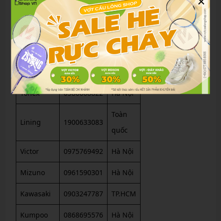
×
Thương
Khu
Hotline
hiệu/Shop
vực
Vợt Cầu
TP.
0776856666
Lông Shop
HCM
Yonex
0586668822
Hà Nội
Toàn
Lining
1900633083
quốc
Victor
0975769492
Hà Nội
Mizuno
0961590301
Hà Nội
Kawasaki
0903247787
TP.HCM
Kumpoo
0868695576
Hà Nội