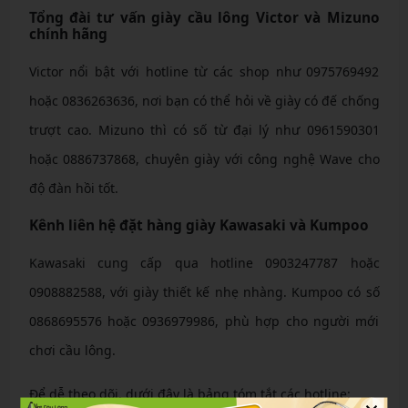
Tổng đài tư vấn giày cầu lông Victor và Mizuno
chính hãng
Victor nổi bật với hotline từ các shop như 0975769492
hoặc 0836263636, nơi bạn có thể hỏi về giày có đế chống
trượt cao. Mizuno thì có số từ đại lý như 0961590301
hoặc 0886737868, chuyên giày với công nghệ Wave cho
độ đàn hồi tốt.
Kênh liên hệ đặt hàng giày Kawasaki và Kumpoo
Kawasaki cung cấp qua hotline 0903247787 hoặc
0908882588, với giày thiết kế nhẹ nhàng. Kumpoo có số
0868695576 hoặc 0936979986, phù hợp cho người mới
chơi cầu lông.
Để dễ theo dõi, dưới đây là bảng tóm tắt các hotline: