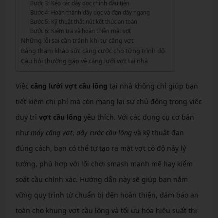
Bước 3: Kéo các dây dọc chính đầu tiên
Bước 4: Hoàn thành dây dọc và đan dây ngang
Bước 5: Kỹ thuật thắt nút kết thúc an toàn
Bước 6: Kiểm tra và hoàn thiện mặt vợt
Những lỗi sai cần tránh khi tự căng vợt
Bảng tham khảo sức căng cước cho từng trình độ
Câu hỏi thường gặp về căng lưới vợt tại nhà
Việc
căng lưới vợt cầu lông
tại nhà không chỉ giúp bạn
tiết kiệm chi phí mà còn mang lại sự chủ động trong việc
duy trì
vợt cầu lông
yêu thích. Với các dụng cụ cơ bản
như
máy căng vợt
,
dây cước cầu lông
và kỹ thuật đan
đúng cách, bạn có thể tự tạo ra mặt vợt có độ nảy lý
tưởng, phù hợp với lối chơi smash mạnh mẽ hay kiểm
soát cầu chính xác. Hướng dẫn này sẽ giúp bạn nắm
vững quy trình từ chuẩn bị đến hoàn thiện, đảm bảo an
toàn cho khung vợt cầu lông và tối ưu hóa hiệu suất thi