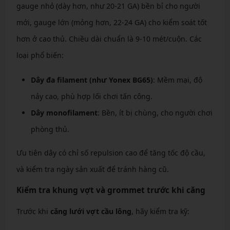
gauge nhỏ (dày hơn, như 20-21 GA) bền bỉ cho người
mới, gauge lớn (mỏng hơn, 22-24 GA) cho kiểm soát tốt
hơn ở cao thủ. Chiều dài chuẩn là 9-10 mét/cuộn. Các
loại phổ biến:
Dây đa filament (như Yonex BG65)
: Mềm mại, độ
nảy cao, phù hợp lối chơi tấn công.
Dây monofilament
: Bền, ít bị chùng, cho người chơi
phòng thủ.
Ưu tiên dây có chỉ số repulsion cao để tăng tốc độ cầu,
và kiểm tra ngày sản xuất để tránh hàng cũ.
Kiểm tra khung vợt và grommet trước khi căng
Trước khi
căng lưới vợt cầu lông
, hãy kiểm tra kỹ: