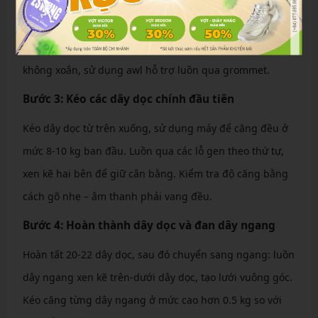
Đo và cắt dây dài 10 mét. Bắt đầu từ lỗ trung tâm trên
cùng, luồn dây tạo 4 nút thắt ban đầu: chia đôi dây, luồn
qua lỗ đối diện, tạo nút đôi để cố định. Đảm bảo dây
không xoắn, sử dụng awl hỗ trợ luồn qua grommet.
Bước 3: Kéo các dây dọc chính đầu tiên
Kéo dây dọc từ trên xuống, sử dụng máy để căng đều ở
mức 8-10 kg ban đầu. Luồn qua các lỗ gen theo thứ tự,
xen kẽ hai bên để giữ cân bằng. Kiểm tra độ căng bằng
cách gõ nhẹ – âm thanh phải vang đều.
Bước 4: Hoàn thành dây dọc và đan dây ngang
Hoàn tất 20-22 dây dọc, sau đó chuyển sang ngang: luồn
dây ngang xen kẽ trên-dưới dây dọc, tạo lưới vuông góc.
Kéo căng từng dây ngang ở mức cao hơn 0.5 kg so với