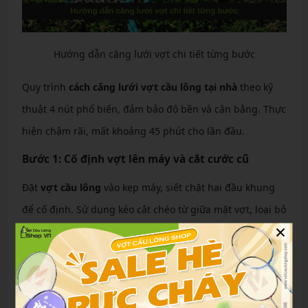
Hướng dẫn căng lưới vợt chi tiết từng bước
Quy trình
cách căng lưới vợt cầu lông tại nhà
theo kỹ
thuật 4 nút phổ biến, đảm bảo độ bền và cân bằng. Thực
hiện chậm rãi, mất khoảng 45 phút cho lần đầu.
Bước 1: Cố định vợt lên máy và cắt cước cũ
Đặt
vợt cầu lông
vào kẹp máy, siết chặt hai đầu khung
để cố định. Sử dụng kéo cắt chéo từ giữa mặt vợt, loại bỏ
×
toàn bộ dây cũ theo đường chéo để tránh làm lệch
grommet. Lau sạch bụi bẩn trên khung bằng khăn mềm.
Bước 2: Đo và luồn dây cho kỹ thuật 4 nút