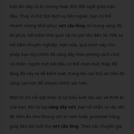
biệt khi dây cũ bị chùng hoặc đứt đột ngột giữa trận
đấu. Thay vì chờ đợi dịch vụ bên ngoài, bạn có thể
nhanh chóng khôi phục
vợt cầu lông
chỉ trong vòng 30-
60 phút, tiết kiệm thời gian và chi phí lên đến 50-70% so
với tiệm chuyên nghiệp. Hơn nữa, quá trình này cho
phép bạn tùy chỉnh độ căng dây theo phong cách chơi
cá nhân: người mới bắt đầu có thể chọn mức thấp để
tăng độ nảy và dễ kiểm soát, trong khi cao thủ ưu tiên độ
căng cao hơn để smash chính xác hơn.
Một lợi ích nổi bật khác là sự hiểu biết sâu sắc về thiết bị
của bạn. Khi tự tay
căng dây vợt
, bạn sẽ nhận ra các vấn
đề tiềm ẩn như khung vợt bị mòn hoặc grommet hỏng,
giúp kéo dài tuổi thọ
vợt cầu lông
. Theo các chuyên gia