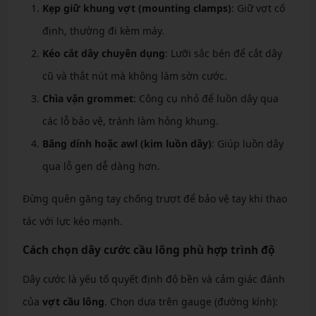
Kẹp giữ khung vợt (mounting clamps)
: Giữ vợt cố
định, thường đi kèm máy.
Kéo cắt dây chuyên dụng
: Lưỡi sắc bén để cắt dây
cũ và thắt nút mà không làm sờn cước.
Chìa vặn grommet
: Công cụ nhỏ để luồn dây qua
các lỗ bảo vệ, tránh làm hỏng khung.
Băng dính hoặc awl (kim luồn dây)
: Giúp luồn dây
qua lỗ gen dễ dàng hơn.
Đừng quên găng tay chống trượt để bảo vệ tay khi thao
tác với lực kéo mạnh.
Cách chọn dây cước cầu lông phù hợp trình độ
Dây cước là yếu tố quyết định độ bền và cảm giác đánh
của
vợt cầu lông
. Chọn dựa trên gauge (đường kính):