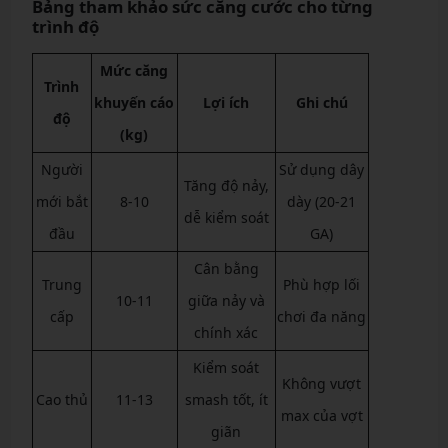
Bảng tham khảo sức căng cước cho từng
trình độ
Mức căng
Trình
khuyến cáo
Lợi ích
Ghi chú
độ
(kg)
Người
Sử dụng dây
Tăng độ nảy,
mới bắt
8-10
dày (20-21
dễ kiểm soát
đầu
GA)
Cân bằng
Trung
Phù hợp lối
10-11
giữa nảy và
cấp
chơi đa năng
chính xác
Kiểm soát
Không vượt
Cao thủ
11-13
smash tốt, ít
max của vợt
giãn