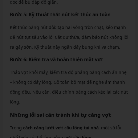
dọc để bù đắp độ giãn.
Bước 5: Kỹ thuật thắt nút kết thúc an toàn
Kết thúc bằng nút đôi: tạo hai vòng tròn chặt, kéo mạnh
để nút tụt sâu vào lỗ. Cắt dư thừa, đảm bảo nút không lồi
ra gây sờn. Kỹ thuật này ngăn dây bung khi va chạm.
Bước 6: Kiểm tra và hoàn thiện mặt vợt
Tháo vợt khỏi máy, kiểm tra độ phẳng bằng cách ấn nhẹ
– không có dây lỏng. Gõ toàn bộ mặt để nghe âm thanh
đồng đều. Nếu cần, điều chỉnh bằng cách kéo lại các nút
lỏng.
Những lỗi sai cần tránh khi tự căng vợt
Trong
cách căng lưới vợt cầu lông tại nhà
, một số lỗi
phổ biến có thể làm hỏng
vợt cầu lông
: