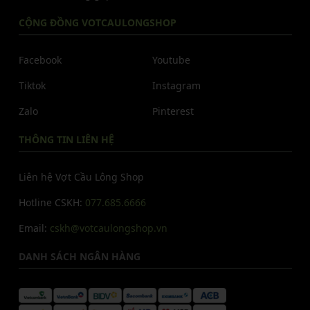
CỘNG ĐỒNG VOTCAULONGSHOP
Facebook
Youtube
Tiktok
Instagram
Zalo
Pinterest
THÔNG TIN LIÊN HỆ
Liên hệ Vợt Cầu Lông Shop
Hotline CSKH:
077.685.6666
Email:
cskh@votcaulongshop.vn
DANH SÁCH NGÂN HÀNG