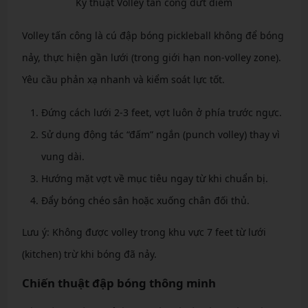
Kỹ thuật Volley tấn công dứt điểm
Volley tấn công là cú đập bóng pickleball không để bóng
nảy, thực hiện gần lưới (trong giới hạn non-volley zone).
Yêu cầu phản xạ nhanh và kiểm soát lực tốt.
Đứng cách lưới 2-3 feet, vợt luôn ở phía trước ngực.
Sử dụng động tác “đấm” ngắn (punch volley) thay vì
vung dài.
Hướng mặt vợt về mục tiêu ngay từ khi chuẩn bị.
Đẩy bóng chéo sân hoặc xuống chân đối thủ.
Lưu ý: Không được volley trong khu vực 7 feet từ lưới
(kitchen) trừ khi bóng đã nảy.
Chiến thuật đập bóng thông minh