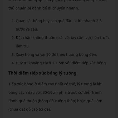
thủ chuẩn bị đánh để di chuyển nhanh.
Quan sát bóng bay cao quá đầu → lùi nhanh 2-3
bước về sau.
Đặt chân không thuận (trái với tay cầm vợt) lên trước
làm trụ.
Xoay hông và vai 90 độ theo hướng bóng đến.
Duy trì khoảng cách 1-1.5m với điểm tiếp xúc bóng.
Thời điểm tiếp xúc bóng lý tưởng
Tiếp xúc bóng ở điểm cao nhất có thể, lý tưởng là khi
bóng cách đầu vợt 30-50cm phía trước cơ thể. Tránh
đánh quá muộn (bóng đã xuống thấp) hoặc quá sớm
(chưa đạt độ cao tối đa).