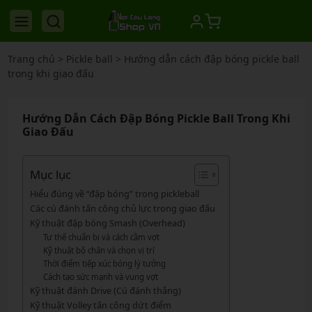
Trang chủ
>
Pickle ball
>
Hướng dẫn cách đập bóng pickle ball
trong khi giao đấu
Hướng Dẫn Cách Đập Bóng Pickle Ball Trong Khi
Giao Đấu
Mục lục
Hiểu đúng về “đập bóng” trong pickleball
Các cú đánh tấn công chủ lực trong giao đấu
Kỹ thuật đập bóng Smash (Overhead)
Tư thế chuẩn bị và cách cầm vợt
Kỹ thuật bộ chân và chọn vị trí
Thời điểm tiếp xúc bóng lý tưởng
Cách tạo sức mạnh và vung vợt
Kỹ thuật đánh Drive (Cú đánh thẳng)
Kỹ thuật Volley tấn công dứt điểm