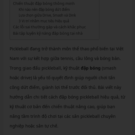
Chiến thuật đập bóng thông minh
Khi nào nên đập bóng dứt điểm
Lựa chọn giữa Drive, Smash và Dink
3 Vị trí nhắm mục tiêu hiệu quả
Các lỗi sai thường gặp và cách khắc phục
Bài tập luyện kỹ năng đập bóng tại nhà
Pickleball đang trở thành môn thể thao phổ biến tại Việt
Nam với sự kết hợp giữa tennis, cầu lông và bóng bàn.
Trong giao đấu pickleball, kỹ thuật
đập bóng
(smash
hoặc drive) là yếu tố quyết định giúp người chơi tấn
công dứt điểm, giành lợi thế trước đối thủ. Bài viết này
hướng dẫn chi tiết cách đập bóng pickleball hiệu quả, từ
kỹ thuật cơ bản đến chiến thuật nâng cao, giúp bạn
nâng tầm trình độ chơi tại các sân pickleball chuyên
nghiệp hoặc sân tự chế.