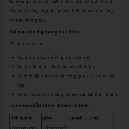
Đập bóng không chỉ là kỹ thuật mà còn là nghệ thuật
đọc tình huống. Người chơi cần biết khi nào tấn công,
khi nào phòng thủ.
Khi nào nên đập bóng dứt điểm
Chỉ đập bóng khi:
Bóng ở vị trí cao, dễ tiếp xúc (trên vai).
Đối thủ đang lùi sâu hoặc mất cân bằng.
Đã thiết lập được thế tấn công qua 2-3 cú dink liên
tiếp.
Điểm số đang cân bằng (deuce) cần kết thúc nhanh.
Lựa chọn giữa Drive, Smash và Dink
Tình huống
Drive
Smash
Dink
Bóng cao trên
Không phù