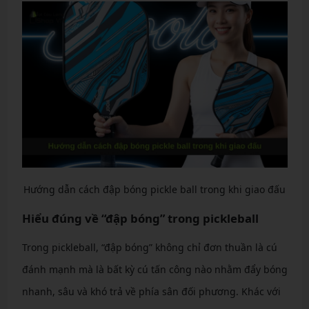
Hướng dẫn cách đập bóng pickle ball trong khi giao đấu
Hiểu đúng về “đập bóng” trong pickleball
Trong pickleball, “đập bóng” không chỉ đơn thuần là cú
đánh mạnh mà là bất kỳ cú tấn công nào nhằm đẩy bóng
nhanh, sâu và khó trả về phía sân đối phương. Khác với