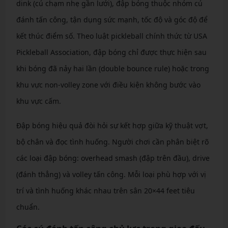
dink (cú chạm nhẹ gần lưới), đập bóng thuộc nhóm cú
đánh tấn công, tận dụng sức mạnh, tốc độ và góc độ để
kết thúc điểm số. Theo luật pickleball chính thức từ USA
Pickleball Association, đập bóng chỉ được thực hiện sau
khi bóng đã nảy hai lần (double bounce rule) hoặc trong
khu vực non-volley zone với điều kiện không bước vào
khu vực cấm.
Đập bóng hiệu quả đòi hỏi sự kết hợp giữa kỹ thuật vợt,
bộ chân và đọc tình huống. Người chơi cần phân biệt rõ
các loại đập bóng: overhead smash (đập trên đầu), drive
(đánh thẳng) và volley tấn công. Mỗi loại phù hợp với vị
trí và tình huống khác nhau trên sân 20×44 feet tiêu
chuẩn.