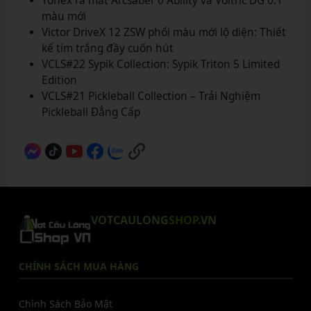
Yonex ra mắt Arcsaber 0 Ability và Voltric DG 0.1
màu mới
Victor DriveX 12 ZSW phối màu mới lộ diện: Thiết
kế tím trắng đầy cuốn hút
VCLS#22 Sypik Collection: Sypik Triton 5 Limited
Edition
VCLS#21 Pickleball Collection – Trải Nghiệm
Pickleball Đẳng Cấp
VOTCAULONG
SHOP
.VN
CHÍNH SÁCH MUA HÀNG
Chính Sách Bảo Mật