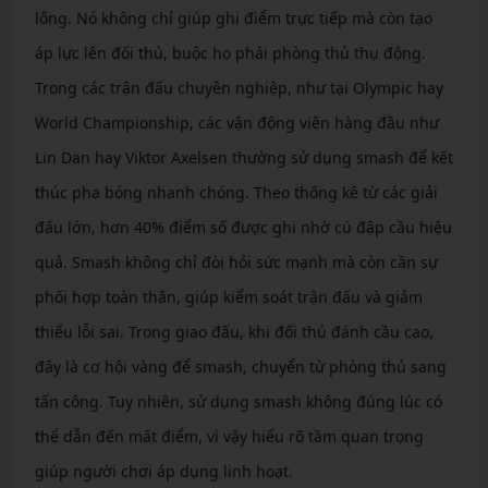
lông. Nó không chỉ giúp ghi điểm trực tiếp mà còn tạo
áp lực lên đối thủ, buộc họ phải phòng thủ thụ động.
Trong các trận đấu chuyên nghiệp, như tại Olympic hay
World Championship, các vận động viên hàng đầu như
Lin Dan hay Viktor Axelsen thường sử dụng smash để kết
thúc pha bóng nhanh chóng. Theo thống kê từ các giải
đấu lớn, hơn 40% điểm số được ghi nhờ cú đập cầu hiệu
quả. Smash không chỉ đòi hỏi sức mạnh mà còn cần sự
phối hợp toàn thân, giúp kiểm soát trận đấu và giảm
thiểu lỗi sai. Trong giao đấu, khi đối thủ đánh cầu cao,
đây là cơ hội vàng để smash, chuyển từ phòng thủ sang
tấn công. Tuy nhiên, sử dụng smash không đúng lúc có
thể dẫn đến mất điểm, vì vậy hiểu rõ tầm quan trọng
giúp người chơi áp dụng linh hoạt.