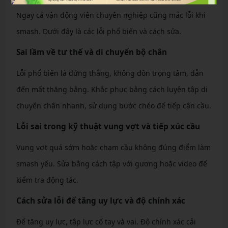
Ngay cả vận động viên chuyên nghiệp cũng mắc lỗi khi
smash. Dưới đây là các lỗi phổ biến và cách sửa.
Sai lầm về tư thế và di chuyển bộ chân
Lỗi phổ biến là đứng thẳng, không dồn trọng tâm, dẫn
đến mất thăng bằng. Khắc phục bằng cách luyện tập di
chuyển chân nhanh, sử dụng bước chéo để tiếp cận cầu.
Lỗi sai trong kỹ thuật vung vợt và tiếp xúc cầu
Vung vợt quá sớm hoặc chạm cầu không đúng điểm làm
smash yếu. Sửa bằng cách tập với gương hoặc video để
kiểm tra động tác.
Cách sửa lỗi để tăng uy lực và độ chính xác
Để tăng uy lực, tập lực cổ tay và vai. Độ chính xác cải