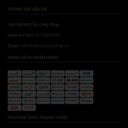
THÔNG TIN LIÊN HỆ
Liên hệ Vợt Cầu Lông Shop
Hotline CSKH:
077.685.6666
Email:
cskh@votcaulongshop.vn
DANH SÁCH NGÂN HÀNG
PHƯƠNG THỨC THANH TOÁN