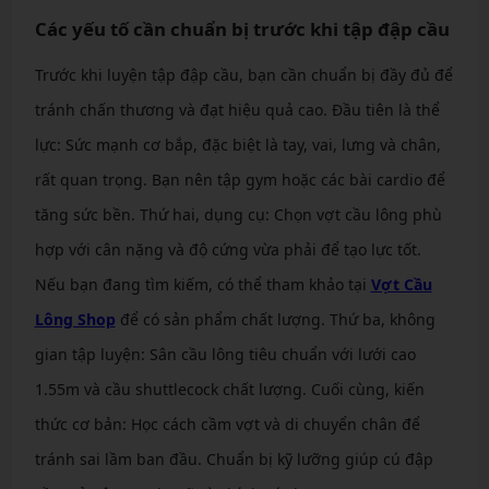
Các yếu tố cần chuẩn bị trước khi tập đập cầu
Trước khi luyện tập đập cầu, bạn cần chuẩn bị đầy đủ để
tránh chấn thương và đạt hiệu quả cao. Đầu tiên là thể
lực: Sức mạnh cơ bắp, đặc biệt là tay, vai, lưng và chân,
rất quan trọng. Bạn nên tập gym hoặc các bài cardio để
tăng sức bền. Thứ hai, dụng cụ: Chọn vợt cầu lông phù
hợp với cân nặng và độ cứng vừa phải để tạo lực tốt.
Nếu bạn đang tìm kiếm, có thể tham khảo tại
Vợt Cầu
Lông Shop
để có sản phẩm chất lượng. Thứ ba, không
gian tập luyện: Sân cầu lông tiêu chuẩn với lưới cao
1.55m và cầu shuttlecock chất lượng. Cuối cùng, kiến
thức cơ bản: Học cách cầm vợt và di chuyển chân để
tránh sai lầm ban đầu. Chuẩn bị kỹ lưỡng giúp cú đập