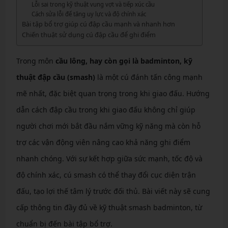
Lỗi sai trong kỹ thuật vung vợt và tiếp xúc cầu
Cách sửa lỗi để tăng uy lực và độ chính xác
Bài tập bổ trợ giúp cú đập cầu mạnh và nhanh hơn
Chiến thuật sử dụng cú đập cầu để ghi điểm
Trong môn
cầu lông, hay còn gọi là badminton, kỹ
thuật đập cầu (smash)
là một cú đánh tấn công mạnh
mẽ nhất, đặc biệt quan trọng trong khi giao đấu. Hướng
dẫn cách đập cầu trong khi giao đấu không chỉ giúp
người chơi mới bắt đầu nắm vững kỹ năng mà còn hỗ
trợ các vận động viên nâng cao khả năng ghi điểm
nhanh chóng. Với sự kết hợp giữa sức mạnh, tốc độ và
độ chính xác, cú smash có thể thay đổi cục diện trận
đấu, tạo lợi thế tâm lý trước đối thủ. Bài viết này sẽ cung
cấp thông tin đầy đủ về kỹ thuật smash badminton, từ
chuẩn bị đến bài tập bổ trợ.