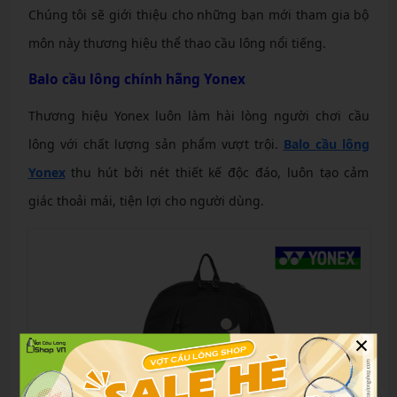
Chúng tôi sẽ giới thiệu cho những bạn mới tham gia bộ
môn này thương hiệu thể thao cầu lông nổi tiếng.
Balo cầu lông chính hãng Yonex
Thương hiệu Yonex luôn làm hài lòng người chơi cầu
lông với chất lượng sản phẩm vượt trội.
Balo cầu lông
Yonex
thu hút bởi nét thiết kế độc đáo, luôn tạo cảm
giác thoải mái, tiện lợi cho người dùng.
×