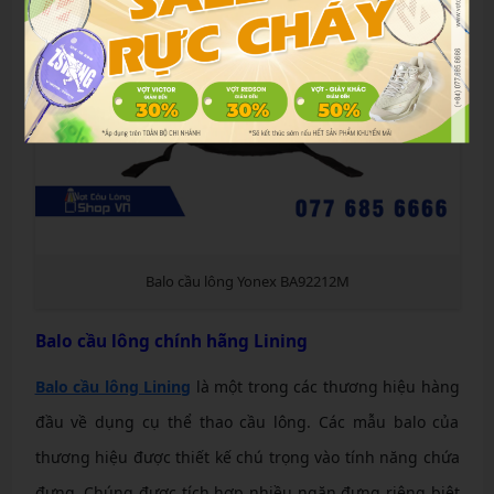
Balo cầu lông Yonex BA92212M
Balo cầu lông chính hãng Lining
Balo cầu lông Lining
là một trong các thương hiệu hàng
đầu về dụng cụ thể thao cầu lông. Các mẫu balo của
thương hiệu được thiết kế chú trọng vào tính năng chứa
đựng. Chúng được tích hợp nhiều ngăn đựng riêng biệt