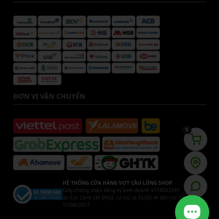
ĐƠN VỊ VẬN CHUYỂN
0
HỆ THỐNG CỬA HÀNG VỢT CẦU LÔNG SHOP
Giấy chứng nhận đăng ký kinh doanh 41Y8003247
do Cục Cảnh sát ĐKQL cư trú và DLQG về dân cư. Cấp ngày
11/08/2017