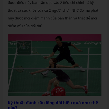
được điều này bạn cần dựa vào 2 tiêu chí chính là kỹ
thuật và sức khỏe của cả 2 người chơi. Nhờ đó mà phát
huy được mọi điểm mạnh của bản thân và triệt để mọi
điểm yếu của đối thủ.
Kỹ thuật đánh cầu lông đôi hiệu quả như thế
nào?