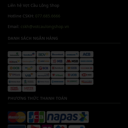
Liên hệ Vợt Cầu Lông Shop
Hotline CSKH:
077.685.6666
Email:
cskh@votcaulongshop.vn
DANH SÁCH NGÂN HÀNG
PHƯƠNG THỨC THANH TOÁN