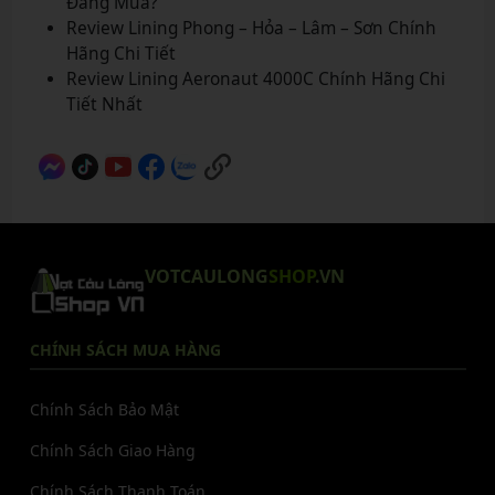
Đáng Mua?
Review Lining Phong – Hỏa – Lâm – Sơn Chính
Hãng Chi Tiết
Review Lining Aeronaut 4000C Chính Hãng Chi
Tiết Nhất
VOTCAULONG
SHOP
.VN
CHÍNH SÁCH MUA HÀNG
Chính Sách Bảo Mật
Chính Sách Giao Hàng
Chính Sách Thanh Toán