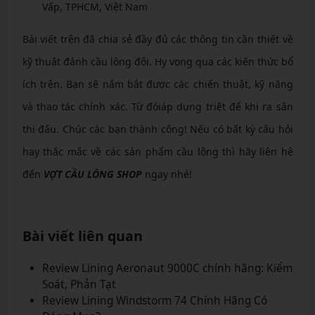
Vấp, TPHCM, Việt Nam
Bài viết trên đã chia sẻ đầy đủ các thông tin cần thiết về
kỹ thuật đánh cầu lông đôi. Hy vọng qua các kiến thức bổ
ích trên. Bạn sẽ nắm bắt được các chiến thuật, kỹ năng
và thao tác chính xác. Từ đóiáp dụng triệt để khi ra sân
thi đấu. Chúc các bạn thành công! Nếu có bất kỳ câu hỏi
hay thắc mắc về các sản phẩm cầu lông thì hãy liên hệ
đến
VỢT CẦU LÔNG SHOP
ngay nhé!
Bài viết liên quan
Review Lining Aeronaut 9000C chính hãng: Kiểm
Soát, Phản Tạt
Review Lining Windstorm 74 Chính Hãng Có