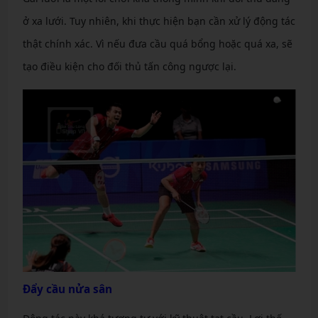
ở xa lưới. Tuy nhiên, khi thực hiện bạn cần xử lý động tác
thật chính xác. Vì nếu đưa cầu quá bổng hoặc quá xa, sẽ
tạo điều kiện cho đối thủ tấn công ngược lại.
Đẩy cầu nửa sân