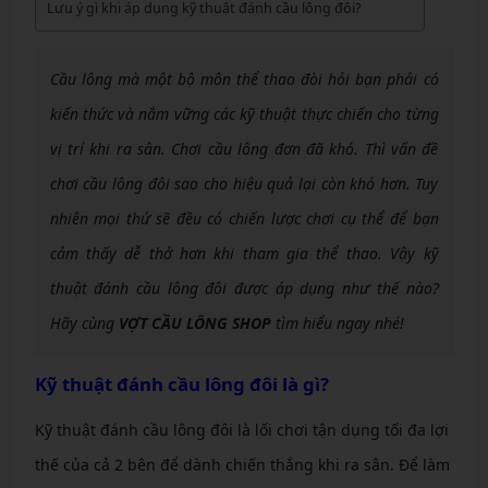
Lưu ý gì khi áp dụng kỹ thuật đánh cầu lông đôi?
Cầu lông mà một bộ môn thể thao đòi hỏi bạn phải có
kiến thức và nắm vững các kỹ thuật thực chiến cho từng
vị trí khi ra sân. Chơi cầu lông đơn đã khó. Thì vấn đề
chơi cầu lông đôi sao cho hiệu quả lại còn khó hơn. Tuy
nhiên mọi thứ sẽ đều có chiến lược chơi cụ thể để bạn
cảm thấy dễ thở hơn khi tham gia thể thao. Vậy kỹ
thuật đánh cầu lông đôi được áp dụng như thế nào?
Hãy cùng
VỢT CẦU LÔNG SHOP
tìm hiểu ngay nhé!
Kỹ thuật đánh cầu lông đôi là gì?
Kỹ thuật đánh cầu lông đôi là lối chơi tận dụng tối đa lợi
thế của cả 2 bên để dành chiến thắng khi ra sân. Để làm