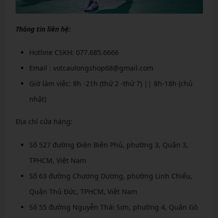
Thông tin liên hệ:
Hotline CSKH: 077.685.6666
Email : votcaulongshop68@gmail.com
Giờ làm việc: 8h -21h (thứ 2 -thứ 7) || 8h-18h (chủ
nhật)
Địa chỉ cửa hàng:
Số 527 đường Điện Biên Phủ, phường 3, Quận 3,
TPHCM, Việt Nam
Số 63 đường Chương Dương, phường Linh Chiểu,
Quận Thủ Đức, TPHCM, Việt Nam
Số 55 đường Nguyễn Thái Sơn, phường 4, Quận Gò