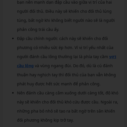
bạn nên mạnh dạn đập cầu vào giữa vị trí của hai
người đối thủ. Điều này sẽ khiến cho đối thủ lúng
túng, bất ngờ khi không biết người nào sẽ là người
phản công trái cầu ấy.
Đập cầu chính người: cách này sẽ khiến cho đối
phương có nhiều sức ép hơn. Vì vị trí yếu nhất của
người đánh cầu lông thường lại là phía tay cầm
vợt
cầu lông
và vùng ngang đùi. Do đó, dù là cú đánh
thuận hay nghịch tay thì đối thủ của bạn vẫn không
phát huy được hết sức mạnh để phản công.
Nên đánh cầu càng cắm xuống dưới càng tốt, độ khó
này sẽ khiến cho đối thủ khó cứu được cầu. Ngoài ra,
những pha bỏ nhỏ sẽ tạo ra bất ngờ trên sân khiến
đối phương không kịp trở tay.