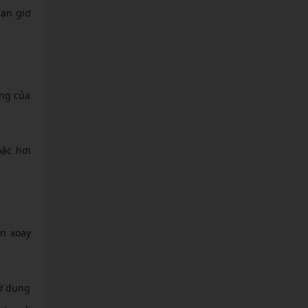
bạn giơ
ông của
oặc hơi
ên xoay
sử dụng