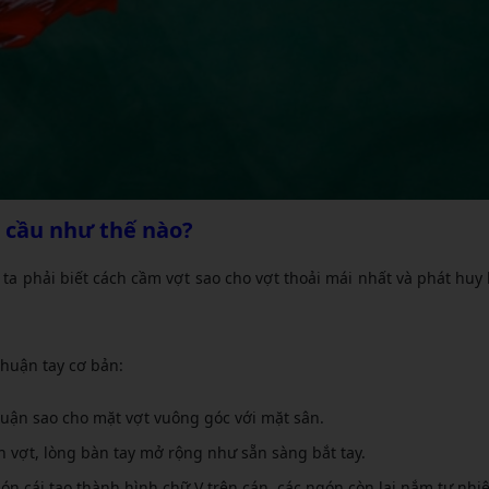
p cầu như thế nào?
ta phải biết cách cầm vợt sao cho vợt thoải mái nhất và phát huy 
thuận tay cơ bản:
huận sao cho mặt vợt vuông góc với mặt sân.
 vợt, lòng bàn tay mở rộng như sẵn sàng bắt tay.
ón cái tạo thành hình chữ V trên cán, các ngón còn lại nắm tự nhi