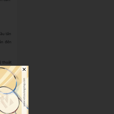
cầu tấn
dẫn đến
ỹ thuật
×
ủa bạn.
trở lại