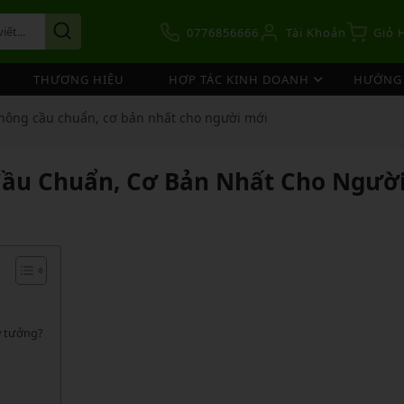
0776856666
Tài Khoản
Giỏ 
THƯƠNG HIỆU
HỢP TÁC KINH DOANH
HƯỚNG 
CẦU LÔNG YONEX
U LÔNG YONEX
CẦU LÔNG YONEX
ALO YONEX
CẦU LÔNG
IỆN MÁY ĐAN
BẢNG CHIẾT KHẤU ĐẠI LÝ
phông cầu chuẩn, cơ bản nhất cho người mới
CẦU LÔNG YONEX
VỢT CẦU LÔNG IXE
ÁO CẦU LÔNG
QUẦN CẦU LÔNG
CẦU LÔNG LINING
U LÔNG LINING
CẦU LÔNG LINING
ALO LINING
CÁN CẦU LÔNG
ALO PICKLEBALL
NHƯỢNG QUYỀN VỢT CẦU LÔNG SH
CẦU LÔNG VICTOR
VỢT CẦU LÔNG KAMITO
Áo Cầu Lông Yonex
Quần Cầu Lông Yon
Cầu Chuẩn, Cơ Bản Nhất Cho Ngườ
CẦU LÔNG VICTOR
U LÔNG HUNDRED
CẦU LÔNG VICTOR
ALO VICTOR
ẦU LÔNG
PICKLEBALL
Áo Cầu Lông Lining
Quần Cầu Lông Lin
CẦU LÔNG LINING
VỢT CẦU LÔNG KAWASAKI
CẦU LÔNG MIZUNO
U LÔNG FLYPOWER
CẦU LÔNG KID
ALO HUNDRED
U LÔNG
Áo Cầu Lông Hundred
Quần Cầu Lông Ku
CẦU LÔNG MIZUNO
VỢT CẦU LÔNG KLINT
Áo Cầu Lông Kid
Quần Cầu Lông Vic
CẦU LÔNG HUNDRED
U LÔNG KID
 CẦU LÔNG KUMPOO
ALO MIZUNO
Áo Cầu Lông Flypower
Quần Cầu Lông Kid
CẦU LÔNG HUNDRED
VỢT CẦU LÔNG KUMPOO
CẦU LÔNG APACS
ALO APAVI
CẦU LÔNG XP
ALO KAMITO
GIÀY PICKLEBALL
PHỤ KIỆN PICKL
CẦU LÔNG APACS
VỢT CẦU LÔNG PROKENNEX
ý tưởng?
CẦU LÔNG LEFUS
Giày Asics
Bóng Pickleball
CẦU LÔNG FELET
VỢT CẦU LÔNG REVILO
Túi/balo Pickleball
CẦU LÔNG WIKA
CẦU LÔNG FLYPOWER
VỢT CẦU LÔNG TENWAY