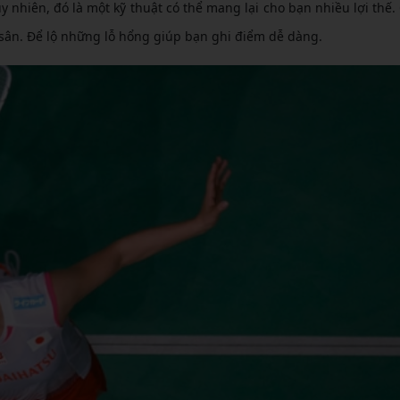
 nhiên, đó là một kỹ thuật có thể mang lại cho bạn nhiều lợi thế
sân. Để lộ những lỗ hổng giúp bạn ghi điểm dễ dàng.