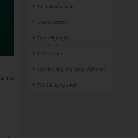
Túi, balo cầu lông
Uncategorized
Video Highlight
Vợt cầu lông
Vợt cầu lông cho người mới chơi
lực lớn
Vợt Cầu Lông shop
ên cán.