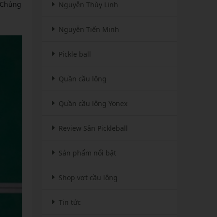
. Chúng
Nguyễn Thùy Linh
Nguyễn Tiến Minh
Pickle ball
Quần cầu lông
Quần cầu lông Yonex
Review Sân Pickleball
Sản phẩm nổi bật
Shop vợt cầu lông
Tin tức