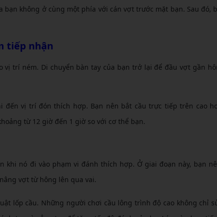
 bạn không ở cùng một phía với cán vợt trước mặt bạn. Sau đó, 
m tiếp nhận
o vị trí ném. Di chuyển bàn tay của bạn trở lại để đầu vợt gần h
 đến vị trí đón thích hợp. Bạn nên bắt cầu trực tiếp trên cao h
khoảng từ 12 giờ đến 1 giờ so với cơ thể bạn.
n khi nó đi vào phạm vi đánh thích hợp. Ở giai đoạn này, bạn n
nâng vợt từ hông lên qua vai.
huật lốp cầu. Những người chơi cầu lông trình độ cao không chỉ 