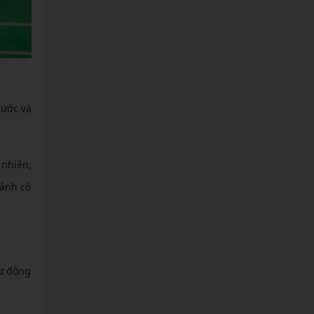
rước và
 nhiên,
đánh có
hư động