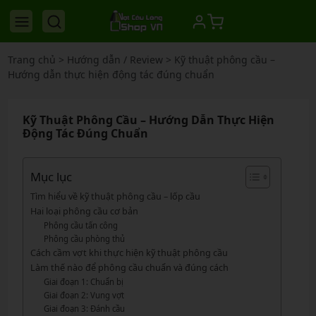
Trang chủ
>
Hướng dẫn / Review
>
Kỹ thuật phông cầu –
Hướng dẫn thực hiện động tác đúng chuẩn
Kỹ Thuật Phông Cầu – Hướng Dẫn Thực Hiện
Động Tác Đúng Chuẩn
Mục lục
Tìm hiểu về kỹ thuật phông cầu – lốp cầu
Hai loại phông cầu cơ bản
Phông cầu tấn công
Phông cầu phòng thủ
Cách cầm vợt khi thực hiện kỹ thuật phông cầu
Làm thế nào để phông cầu chuẩn và đúng cách
Giai đoạn 1: Chuẩn bị
Giai đoạn 2: Vung vợt
Giai đoạn 3: Đánh cầu