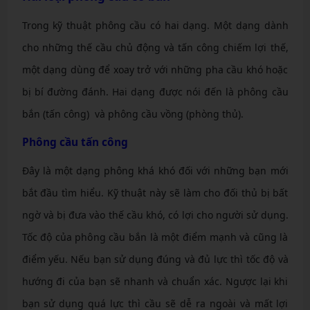
Trong kỹ thuật phông cầu có hai dạng. Một dạng dành
cho những thế cầu chủ động và tấn công chiếm lợi thế,
một dạng dùng để xoay trở với những pha cầu khó hoặc
bị bí đường đánh. Hai dạng được nói đến là phông cầu
bắn (tấn công) và phông cầu vồng (phòng thủ).
Phông cầu tấn công
Đây là một dạng phông khá khó đối với những bạn mới
bắt đầu tìm hiểu. Kỹ thuật này sẽ làm cho đối thủ bị bất
ngờ và bị đưa vào thế cầu khó, có lợi cho người sử dụng.
Tốc độ của phông cầu bắn là một điểm mạnh và cũng là
điểm yếu. Nếu bạn sử dụng đúng và đủ lực thì tốc độ và
hướng đi của bạn sẽ nhanh và chuẩn xác. Ngược lại khi
bạn sử dụng quá lực thì cầu sẽ dễ ra ngoài và mất lợi