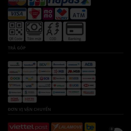
TRẢ GÓP
ĐƠN VỊ VẬN CHUYỂN
0