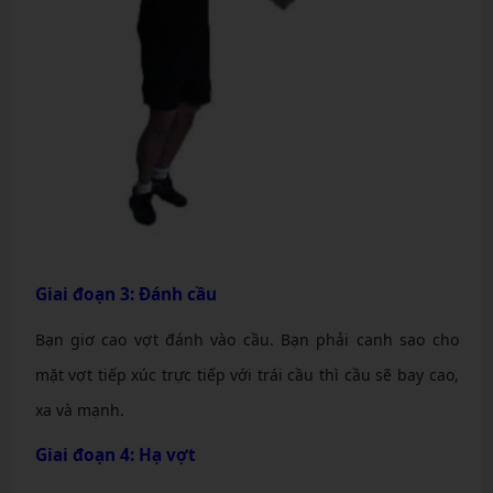
Giai đoạn 3: Đánh cầu
Bạn giơ cao vợt đánh vào cầu. Bạn phải canh sao cho
mặt vợt tiếp xúc trực tiếp với trái cầu thì cầu sẽ bay cao,
xa và mạnh.
Giai đoạn 4: Hạ vợt