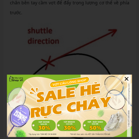
chân bên tay cầm vợt để đẩy trọng lượng cơ thể về phía
trước.
×