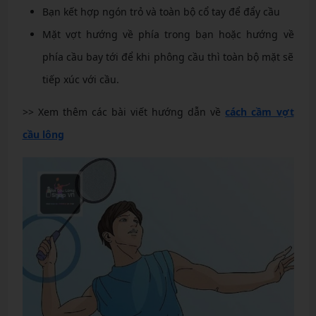
Bạn kết hợp ngón trỏ và toàn bộ cổ tay để đẩy cầu
Mặt vợt hướng về phía trong bạn hoặc hướng về
phía cầu bay tới để khi phông cầu thì toàn bộ mặt sẽ
tiếp xúc với cầu.
>> Xem thêm các bài viết hướng dẫn về
cách cầm vợt
cầu lông