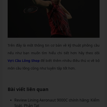
Trên đây là một thông tin cơ bản về kỹ thuật phông cầu
nếu như bạn muốn tìm hiểu chi tiết hơn hãy theo dõi
Vợt Cầu Lông Shop
để biết thêm nhiều điều thú vị về bộ
môn cầu lông cũng như luyện tập tốt hơn.
Bài viết liên quan
Review Lining Aeronaut 9000C chính hãng: Kiểm
Soát, Phản Tạt