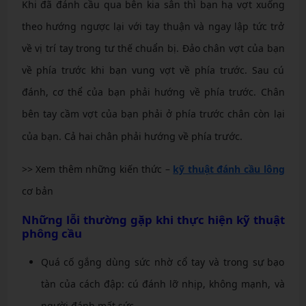
Khi đã đánh cầu qua bên kia sân thì bạn hạ vợt xuống
theo hướng ngược lại với tay thuận và ngay lập tức trở
về vị trí tay trong tư thế chuẩn bị. Đảo chân vợt của bạn
về phía trước khi bạn vung vợt về phía trước. Sau cú
đánh, cơ thể của bạn phải hướng về phía trước. Chân
bên tay cầm vợt của bạn phải ở phía trước chân còn lại
của b
ạn. Cả hai chân phải hướng về phía trước.
>> Xem thêm những kiến thức –
kỹ thuật đánh cầu lông
cơ bản
Những lỗi thường gặp khi thực hiện kỹ thuật
phông cầu
Quá cố gắng dùng sức nhờ cổ tay và trong sự bạo
tàn của cách đập: cú đánh lỡ nhịp, không mạnh, và
người đánh mất sức.