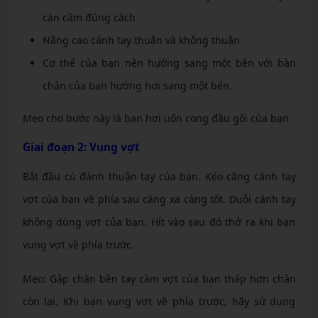
cán cầm đúng cách
Nâng cao cánh tay thuận và không thuận
Cơ thể của bạn nên hướng sang một bên với bàn
chân của bạn hướng hơi sang một bên.
Mẹo cho bước này là bạn hơi uốn cong đầu gối của bạn
Giai đoạn 2: Vung vợt
Bắt đầu cú đánh thuận tay của bạn. Kéo căng cánh tay
vợt của bạn về phía sau càng xa càng tốt. Duỗi cánh tay
không dùng vợt của bạn. Hít vào sau đó thở ra khi bạn
vung vợt về phía trước.
Mẹo: Gập chân bên tay cầm vợt của bạn thấp hơn chân
còn lại. Khi bạn vung vợt về phía trước, hãy sử dụng