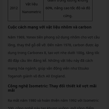
Giảm trọng lượng khung
Vật liệu
2012
60%, nâng cao tốc độ và độ
Nanometric
cứng.
Cuộc cách mạng với vật liệu nhôm và carbon
Năm 1969, Yonex tiên phong sử dụng nhôm cho vợt cầu
lông, thay thế gỗ dễ vỡ. Đến năm 1978, carbon được áp
dụng trong Carbonex 8, tạo vợt nhẹ dưới 100g, tăng tốc
độ đập cầu lên đáng kể. Những vật liệu này đã cách
mạng hóa ngành, giúp vận động viên như Etsuko
Toganoh giành vô địch All England.
Công nghệ Isometric: Thay đổi thiết kế vợt mãi
mãi
Ra mắt năm 1980 và hoàn thiện năm 1992 với Isometric
500, công nghệ này tạo khung vuông, mở rộng điểm