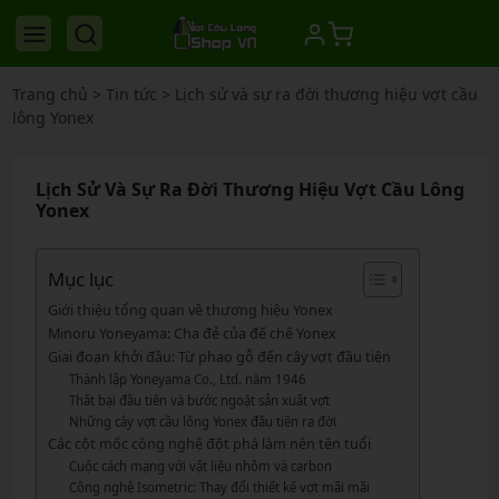
Trang chủ
>
Tin tức
>
Lịch sử và sự ra đời thương hiệu vợt cầu
lông Yonex
Lịch Sử Và Sự Ra Đời Thương Hiệu Vợt Cầu Lông
Yonex
Mục lục
Giới thiệu tổng quan về thương hiệu Yonex
Minoru Yoneyama: Cha đẻ của đế chế Yonex
Giai đoạn khởi đầu: Từ phao gỗ đến cây vợt đầu tiên
Thành lập Yoneyama Co., Ltd. năm 1946
Thất bại đầu tiên và bước ngoặt sản xuất vợt
Những cây vợt cầu lông Yonex đầu tiên ra đời
Các cột mốc công nghệ đột phá làm nên tên tuổi
Cuộc cách mạng với vật liệu nhôm và carbon
Công nghệ Isometric: Thay đổi thiết kế vợt mãi mãi