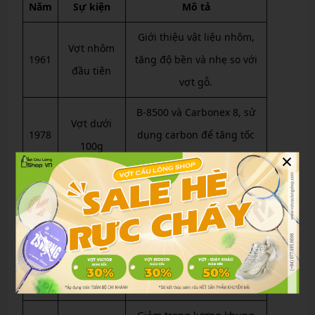
Năm
Sự kiện
Mô tả
Giới thiệu vật liệu nhôm,
Vợt nhôm
1961
tăng độ bền và nhẹ so với
đầu tiên
vợt gỗ.
B-8500 và Carbonex 8, sử
Vợt dưới
1978
dụng carbon để tăng tốc
100g
×
độ và kiểm soát.
Khung vuông tối ưu hóa
Công nghệ
1980
điểm ngọt, thay đổi thiết
Isometric
kế vợt mãi mãi.
Khớp chữ T
Tăng độ ổn định và sức
1984
đúc liền
mạnh va chạm.