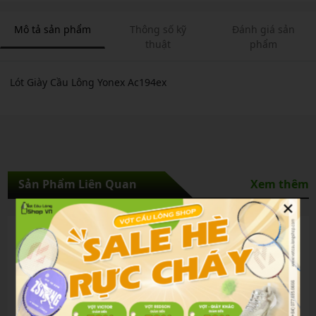
Mô tả sản phẩm
Thông số kỹ
Đánh giá sản
thuật
phẩm
Lót Giày Cầu Lông Yonex Ac194ex
Sản Phẩm Liên Quan
Xem thêm
×