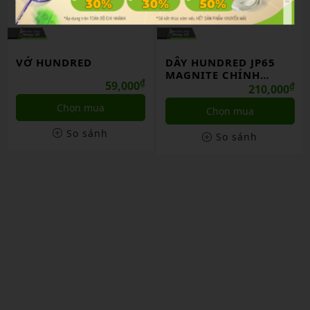
VỚ HUNDRED
DÂY HUNDRED JP65
MAGNITE CHÍNH
₫
59,000
HÃNG
₫
210,000
Chọn mua
Chọn mua
So sánh
So sánh