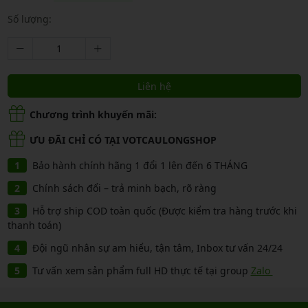
Số lượng:
Liên hệ
Chương trình khuyến mãi:
ƯU ĐÃI CHỈ CÓ TẠI VOTCAULONGSHOP
Bảo hành chính hãng 1 đổi 1 lên đến 6 THÁNG
Chính sách đổi – trả minh bạch, rõ ràng
Hỗ trợ ship COD toàn quốc (Được kiểm tra hàng trước khi
thanh toán)
Đội ngũ nhân sự am hiểu, tận tâm, Inbox tư vấn 24/24
Tư vấn xem sản phẩm full HD thực tế tại group
Zalo