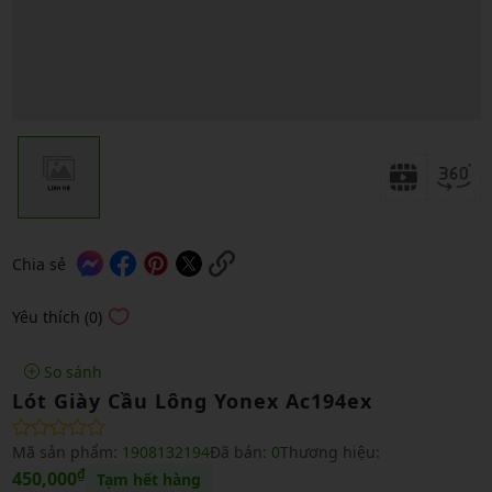
Chia sẻ
Yêu thích (0)
So sánh
Lót Giày Cầu Lông Yonex Ac194ex
Mã sản phẩm:
1908132194
Đã bán:
0
Thương hiệu:
₫
450,000
Tạm hết hàng