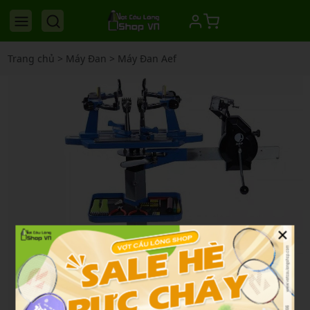
Trang chủ
>
Máy Đan
>
Máy Đan Aef
×