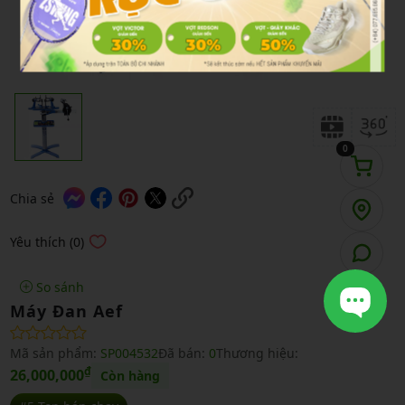
0
Chia sẻ
Yêu thích (0)
So sánh
Máy Đan Aef
Mã sản phẩm:
SP004532
Đã bán:
0
Thương hiệu:
₫
26,000,000
Còn hàng