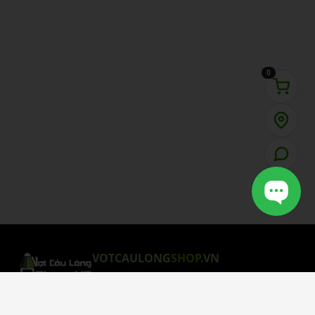
0
VOTCAULONG
SHOP
.VN
CHÍNH SÁCH MUA HÀNG