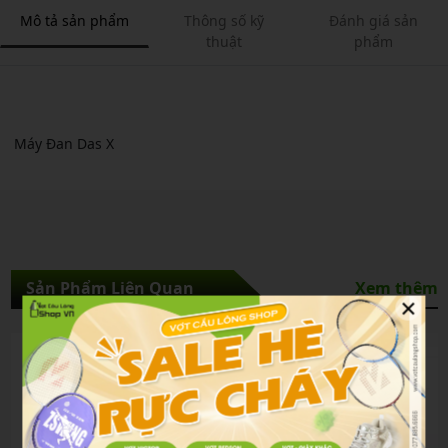
Mô tả sản phẩm
Thông số kỹ
Đánh giá sản
thuật
phẩm
Máy Đan Das X
Sản Phẩm Liên Quan
Xem thêm
×