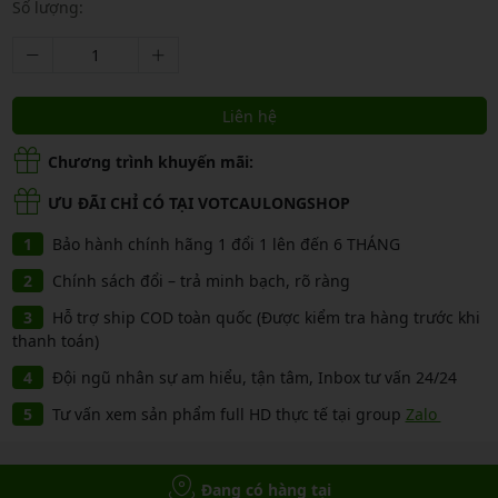
Số lượng:
Liên hệ
Chương trình khuyến mãi:
ƯU ĐÃI CHỈ CÓ TẠI VOTCAULONGSHOP
Bảo hành chính hãng 1 đổi 1 lên đến 6 THÁNG
Chính sách đổi – trả minh bạch, rõ ràng
Hỗ trợ ship COD toàn quốc (Được kiểm tra hàng trước khi
thanh toán)
Đội ngũ nhân sự am hiểu, tận tâm, Inbox tư vấn 24/24
Tư vấn xem sản phẩm full HD thực tế tại group
Zalo
Đang có hàng tại