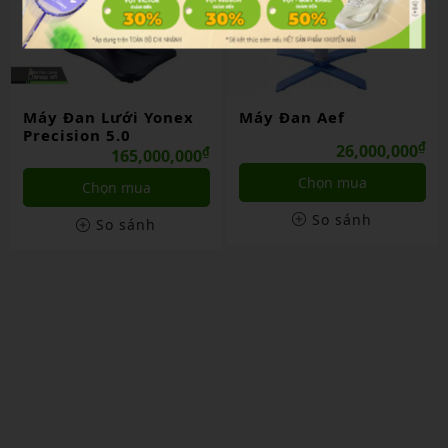
Máy Đan Lưới Yonex
Máy Đan Aef
Precision 5.0
₫
26,000,000
₫
165,000,000
Chọn mua
Chọn mua
So sánh
So sánh