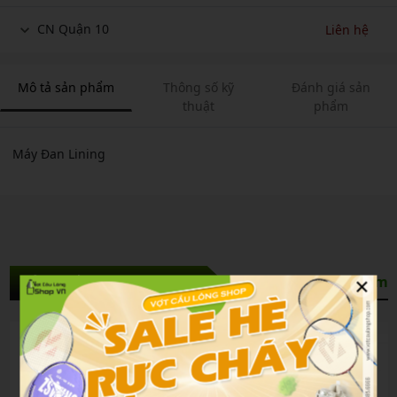
CN Quận 10
Liên hệ
Mô tả sản phẩm
Thông số kỹ
Đánh giá sản
thuật
phẩm
Máy Đan Lining
×
Sản Phẩm Liên Quan
Xem thêm