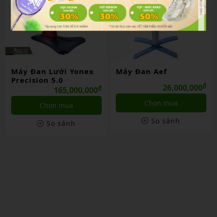
Máy Đan Lưới Yonex
Máy Đan Aef
Precision 5.0
₫
26,000,000
₫
165,000,000
Chọn mua
Chọn mua
So sánh
So sánh