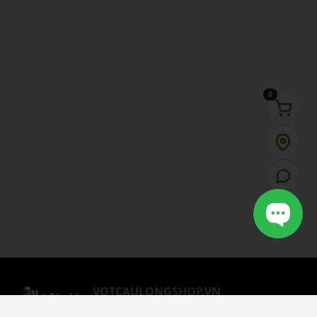
0
VOTCAULONG
SHOP
.VN